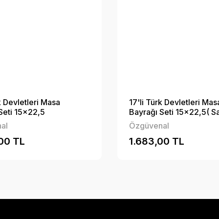
k Devletleri Masa
17'li Türk Devletleri Mas
Seti 15x22,5
Bayrağı Seti 15x22,5( 
Bayrak)
al
Özgüvenal
00 TL
1.683,00 TL