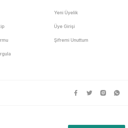
Yeni Üyelik
ip
Üye Girişi
ormu
Şifremi Unuttum
orgula