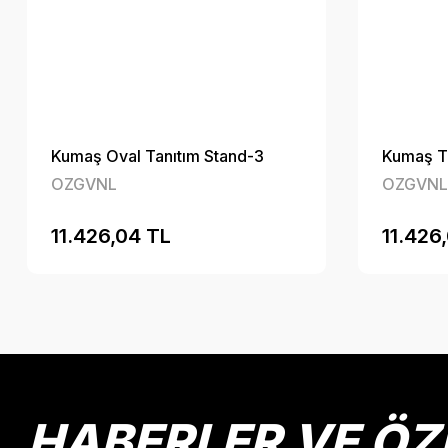
Kumaş Oval Tanıtım Stand-3
Kumaş Ta
OZGVNL
OZGVNL
11.426,04 TL
11.426
HABERLER VE ÖZ