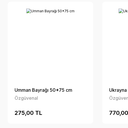
Umman Bayrağı 50*75 cm
Ukrayna
Özgüvenal
Özgüven
275,00 TL
770,00