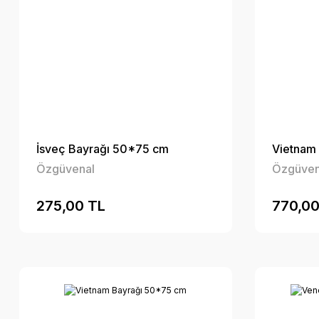
İsveç Bayrağı 50*75 cm
Vietnam
Özgüvenal
Özgüven
275,00 TL
770,00