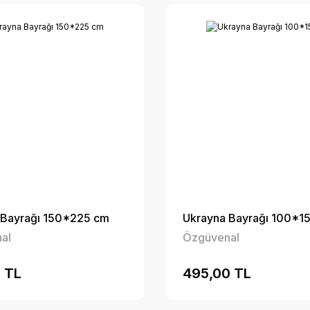
 Bayrağı 150*225 cm
Ukrayna Bayrağı 100*1
al
Özgüvenal
 TL
495,00 TL