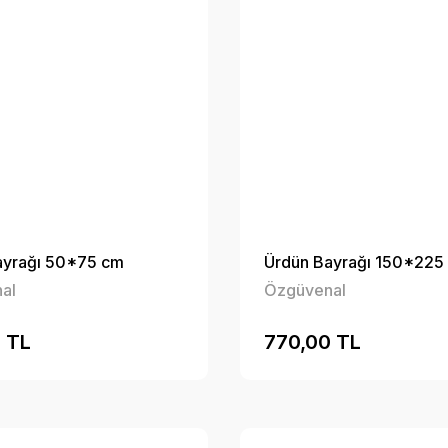
ayrağı 50*75 cm
Ürdün Bayrağı 150*225
al
Özgüvenal
 TL
770,00 TL