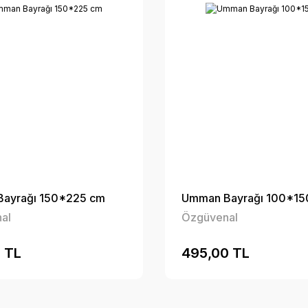
ayrağı 150*225 cm
Umman Bayrağı 100*15
al
Özgüvenal
 TL
495,00 TL