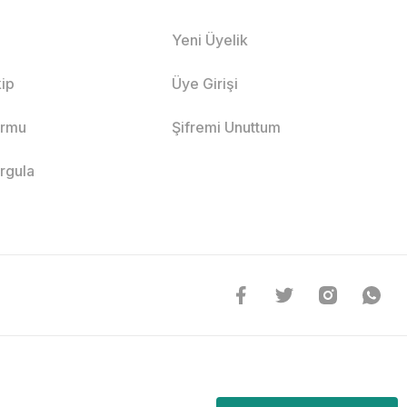
Yeni Üyelik
ip
Üye Girişi
ormu
Şifremi Unuttum
orgula