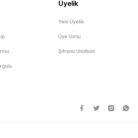
Üyelik
Yeni Üyelik
ip
Üye Girişi
ormu
Şifremi Unuttum
orgula