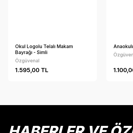
Okul Logolu Telalı Makam
Anaokulu
Bayrağı - Simli
Özgüven
Özgüvenal
1.595,00 TL
1.100,
HABERLER VE ÖZ