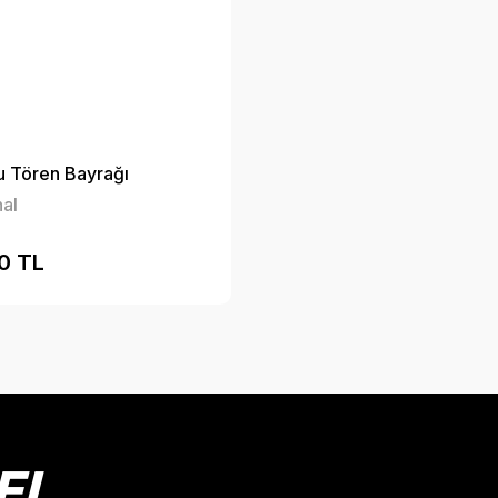
 Tören Bayrağı
al
00 TL
EL