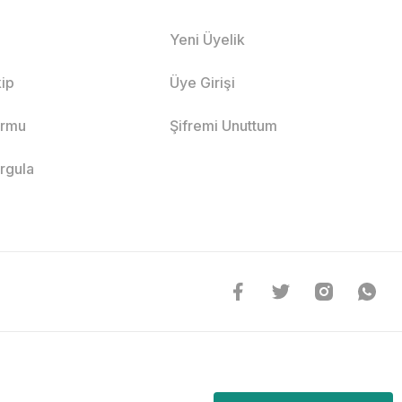
Yeni Üyelik
ip
Üye Girişi
ormu
Şifremi Unuttum
orgula