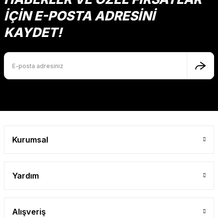
Ürün bilgilerinde hatalar bulunuyor.
İÇİN E-POSTA ADRESİNİ
Ürün fiyatı diğer sitelerden daha pahalı.
KAYDET!
Bu ürüne benzer farklı alternatifler olmalı.
Gönder
Kurumsal
Yardım
Alışveriş