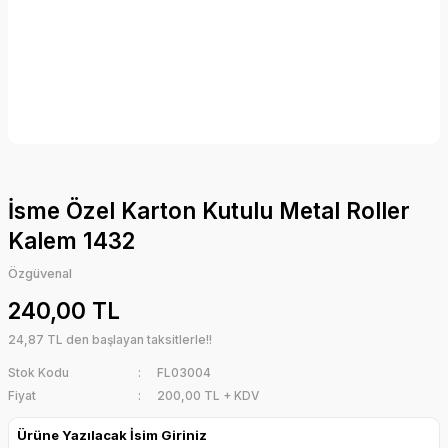
İsme Özel Karton Kutulu Metal Roller
Kalem 1432
Özgüvenal
240,00 TL
24,87 TL den başlayan taksitlerle!!
Stok Kodu
FL03004
Fiyat
200,00 TL + KDV
Ürüne Yazılacak İsim Giriniz