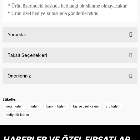
* Ürün üzerindeki baskıda herhangi bir silinme olmayacaktır.
* Ürün özel hediye kutusunda gönderilecektir.
Yorumlar
Taksit Seçenekleri
Bu ürüne ilk yorumu siz yapın!
Önerileriniz
Yorum Yaz
Bu ürünün fiyat bilgisi, resim, ürün açıklamalarında ve diğer
konularda yetersiz gördüğünüz noktaları öneri formunu
Etiketler :
kullanarak tarafımıza iletebilirsiniz.
metal kalem
kalem
baskılı kalem
kişiye özel kalem
vip kalem
Görüş ve önerileriniz için teşekkür ederiz.
hediyelik kalem
Ürün resmi kalitesiz, bozuk veya görüntülenemiyor.
Ürün açıklamasında eksik bilgiler bulunuyor.
HABERLER VE ÖZEL FIRSATLAR