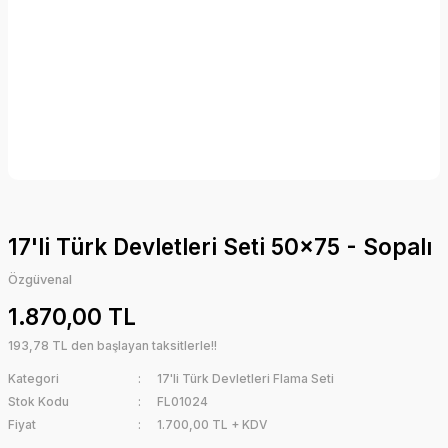
17'li Türk Devletleri Seti 50x75 - Sopalı
Özgüvenal
1.870,00 TL
193,78 TL den başlayan taksitlerle!!
Kategori
17'li Türk Devletleri Flama Seti
Stok Kodu
FL01024
Fiyat
1.700,00 TL + KDV