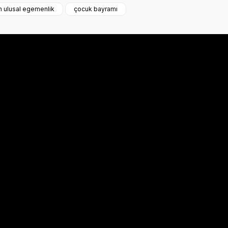
n ulusal egemenlik
çocuk bayramı