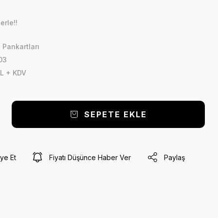
erle!!
 Pankartları
03
L + KDV
SEPETE EKLE
ye Et
Fiyatı Düşünce Haber Ver
Paylaş