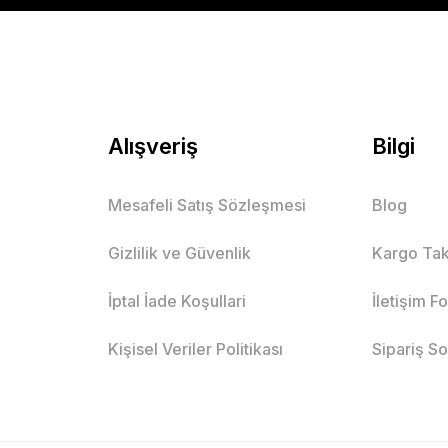
Alışveriş
Bilgi
Mesafeli Satış Sözleşmesi
Blog
Gizlilik ve Güvenlik
Kargo Tak
İptal İade Koşullari
İletişim F
Kişisel Veriler Politikası
Sipariş S