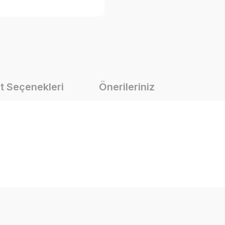
t Seçenekleri
Önerileriniz
onularda yetersiz gördüğünüz noktaları öneri formunu kullanarak tarafımız
Bu ürüne ilk yorumu siz yapın!