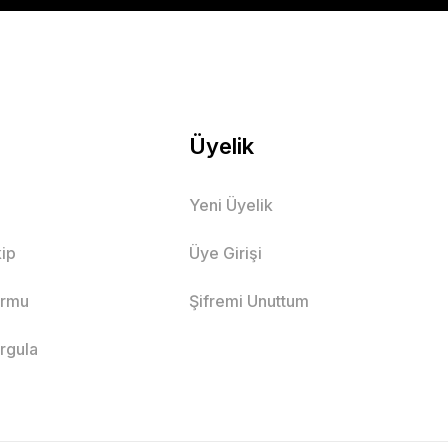
Üyelik
Yeni Üyelik
ip
Üye Girişi
ormu
Şifremi Unuttum
orgula