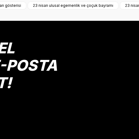
an gösterisi
23 nisan ulusal egemenlik ve çoçuk bayramı
23 nisa
Yorum Yaz
EL
E-POSTA
T!
Gönder