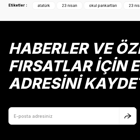
Etiketler :
atatürk
23 nisan
okul pankartları
23 nis
Ürün resmi kalitesiz, bozuk veya görüntülenemiyor.
Ürün açıklamasında eksik bilgiler bulunuyor.
Ürün bilgilerinde hatalar bulunuyor.
Ürün fiyatı diğer sitelerden daha pahalı.
HABERLER VE ÖZ
Bu ürüne benzer farklı alternatifler olmalı.
FIRSATLAR İÇİN 
ADRESİNİ KAYDE