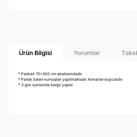
Ürün Bilgisi
Yorumlar
Taksi
* Pankart 75x300 cm ebatlarındadır.
* Parlak Saten kumaştan yapılmaktadır. Kenarları kopcalıdır.
* 3 gün içerisinde kargo yapılır.
Bu ürünün fiyat bilgisi, resim, ürün açıklamalarında ve diğer k
Görüş ve önerileriniz için teşekkür ederiz.