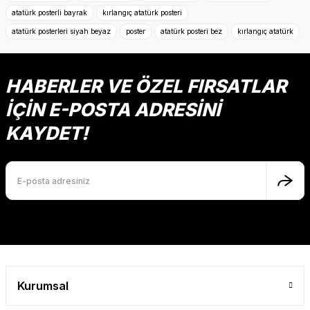
Görüş ve önerileriniz için teşekkür ederiz.
atatürk posterli bayrak
kırlangıç atatürk posteri
atatürk posterleri siyah beyaz
poster
atatürk posteri bez
kırlangıç atatürk
Ürün resmi kalitesiz, bozuk veya görüntülenemiyor.
Ürün açıklamasında eksik bilgiler bulunuyor.
Ürün bilgilerinde hatalar bulunuyor.
HABERLER VE ÖZEL FIRSATLAR
Ürün fiyatı diğer sitelerden daha pahalı.
İÇİN E-POSTA ADRESİNİ
Bu ürüne benzer farklı alternatifler olmalı.
KAYDET!
Gönder
Kurumsal