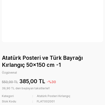
Atatürk Posteri ve Türk Bayrağı
Kırlangıç 50x150 cm -1
Özgüvenal
385,00 TL
550,00 TL
-%30
39,90 TL den başlayan taksitlerle!!
Kategori
Atatürk Posteri Kırlangıç
Stok Kodu
FLAT002001