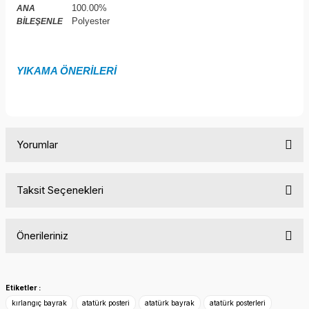
100.00%
ANA
Polyester
BİLEŞENLE
YIKAMA ÖNERİLERİ
Yorumlar
Taksit Seçenekleri
Bu ürüne ilk yorumu siz yapın!
Önerileriniz
Yorum Yaz
Bu ürünün fiyat bilgisi, resim, ürün açıklamalarında ve diğer
konularda yetersiz gördüğünüz noktaları öneri formunu
Etiketler :
kullanarak tarafımıza iletebilirsiniz.
kırlangıç bayrak
atatürk posteri
atatürk bayrak
atatürk posterleri