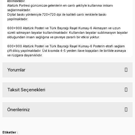
edilmektedir.
Atatürk Portresi günümüze gelenlerin en canlı şekliyle kullanma imkanı
sağlanmaktadır.
Dijital baskı yöntemiyle 720x720 dpi ile kaliteli canlı renklerle baskı
yapılmaktadır.
600x900 Atatürk Posteri ve Türk Bayrağı Raşel Kumaş-6 Akmayan ve uzun
süreli solmayan boyalar kullanılmaktadır. Kullanılan boyalar sublimasyon boyalar
olduğundan insan sağlığına ve çevreye zararlı bir etkisi yoktur.
600x900 Atatürk Posteri ve Türk Bayrağı Raşel Kumaş-6 Posterin etrafı sağlam
çift dikiş yapılmaktadır. Üst kısımda 4-5 yerden ilave kopçaları ile birlikte asmaya
ve rüzgara dayanıklıdır.
Yorumlar
Taksit Seçenekleri
Bu ürüne ilk yorumu siz yapın!
Önerileriniz
Yorum Yaz
Bu ürünün fiyat bilgisi, resim, ürün açıklamalarında ve diğer
konularda yetersiz gördüğünüz noktaları öneri formunu
Etiketler :