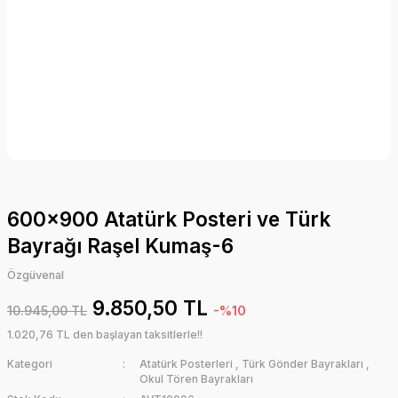
600x900 Atatürk Posteri ve Türk
Bayrağı Raşel Kumaş-6
Özgüvenal
9.850,50 TL
10.945,00 TL
-%10
1.020,76 TL den başlayan taksitlerle!!
Kategori
Atatürk Posterleri
,
Türk Gönder Bayrakları
,
Okul Tören Bayrakları