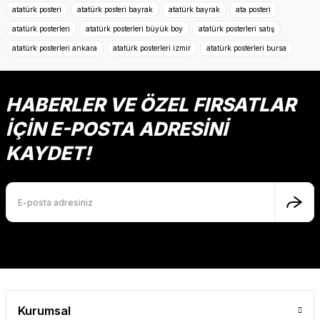
kullanarak tarafımıza iletebilirsiniz.
atatürk posteri
atatürk posteri bayrak
atatürk bayrak
ata posteri
Görüş ve önerileriniz için teşekkür ederiz.
atatürk posterleri
atatürk posterleri büyük boy
atatürk posterleri satış
atatürk posterleri ankara
atatürk posterleri izmir
atatürk posterleri bursa
Ürün resmi kalitesiz, bozuk veya görüntülenemiyor.
Ürün açıklamasında eksik bilgiler bulunuyor.
Ürün bilgilerinde hatalar bulunuyor.
HABERLER VE ÖZEL FIRSATLAR
Ürün fiyatı diğer sitelerden daha pahalı.
İÇİN E-POSTA ADRESİNİ
Bu ürüne benzer farklı alternatifler olmalı.
KAYDET!
Gönder
Kurumsal