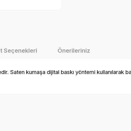
t Seçenekleri
Önerileriniz
Saten kumaşa dijital baskı yöntemi kullanılarak baskı
onularda yetersiz gördüğünüz noktaları öneri formunu kullanarak tarafımız
Bu ürüne ilk yorumu siz yapın!