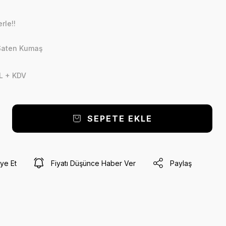
rle!!
 Saten Kumaş
L + KDV
SEPETE EKLE
ye Et
Fiyatı Düşünce Haber Ver
Paylaş