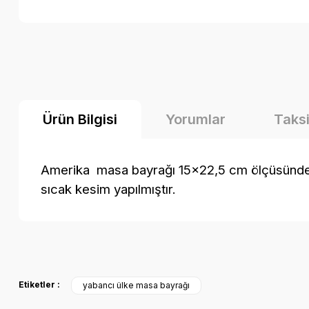
Ürün Bilgisi
Yorumlar
Taksi
Amerika masa bayrağı 15x22,5 cm ölçüsündedir. 
sıcak kesim yapılmıştır.
Bu ürünün fiyat bilgisi, resim, ürün açıklamalarında ve diğer k
Görüş ve önerileriniz için teşekkür ederiz.
Etiketler :
yabancı ülke masa bayrağı
Ürün resmi kalitesiz, bozuk veya görüntülenemiyor.