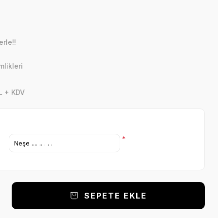
rle!!
likleri
L + KDV
*
SEPETE EKLE