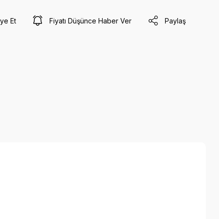
ye Et
Fiyatı Düşünce Haber Ver
Paylaş