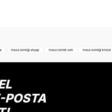
onularda yetersiz gördüğünüz noktaları öneri formunu kullanarak tarafımız
Bu ürüne ilk yorumu siz yapın!
sa
masa isimliği ahşap
masa isimlik seti
masa isimliği kristal
Yorum Yaz
EL
E-POSTA