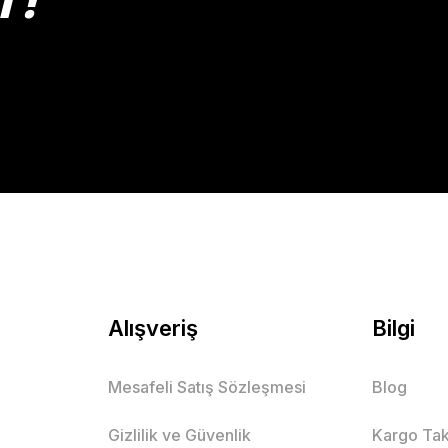
T!
Gönder
Alışveriş
Bilgi
Mesafeli Satış Sözleşmesi
Blog
Gizlilik ve Güvenlik
Kargo Tak