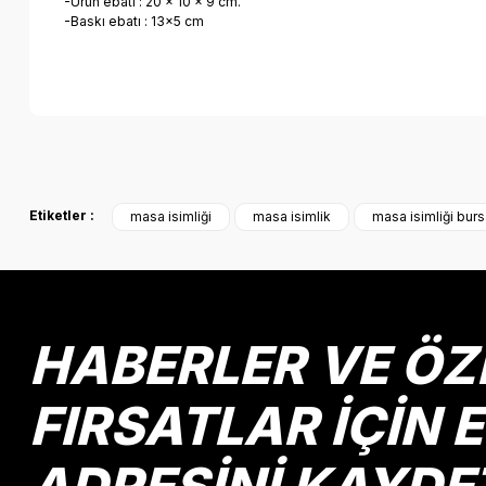
-Ürün ebatı : 20 x 10 x 9 cm.
-Baskı ebatı : 13x5 cm
Bu ürünün fiyat bilgisi, resim, ürün açıklamalarında ve diğer k
Görüş ve önerileriniz için teşekkür ederiz.
Etiketler :
masa isimliği
masa isimlik
masa isimliği bur
Ürün resmi kalitesiz, bozuk veya görüntülenemiyor.
Ürün açıklamasında eksik bilgiler bulunuyor.
Ürün bilgilerinde hatalar bulunuyor.
Ürün fiyatı diğer sitelerden daha pahalı.
HABERLER VE ÖZ
Bu ürüne benzer farklı alternatifler olmalı.
FIRSATLAR İÇİN 