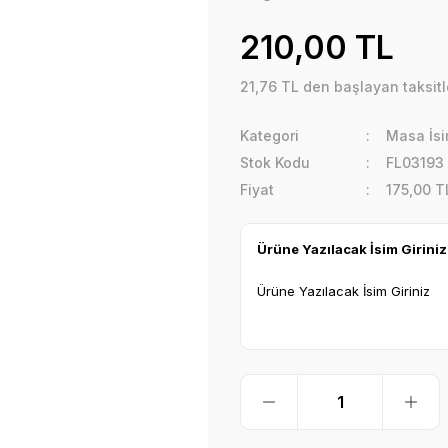
210,00 TL
21,76 TL den başlayan taksitle
Kategori
Masa İsim
Stok Kodu
FL03193
Fiyat
175,00 T
Ürüne Yazılacak İsim Giriniz
Ürüne Yazılacak İsim Giriniz