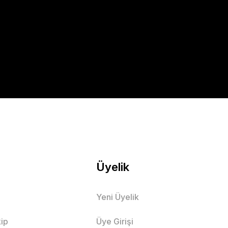
Üyelik
Yeni Üyelik
ip
Üye Girişi