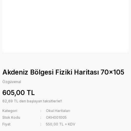
Akdeniz Bölgesi Fiziki Haritası 70x105
Özgüvenal
605,00 TL
62,69 TL den başlayan taksitlerle!!
Kategori
Okul Haritaları
Stok Kodu
OKH001005
Fiyat
550,00 TL + KDV