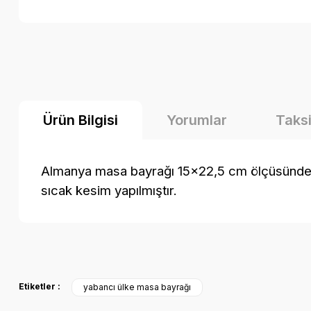
Ürün Bilgisi
Yorumlar
Taksi
Almanya masa bayrağı 15x22,5 cm ölçüsündedir. 
sıcak kesim yapılmıştır.
Bu ürünün fiyat bilgisi, resim, ürün açıklamalarında ve diğer k
Görüş ve önerileriniz için teşekkür ederiz.
Etiketler :
yabancı ülke masa bayrağı
Ürün resmi kalitesiz, bozuk veya görüntülenemiyor.