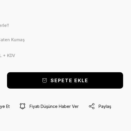
rle!!
 Saten Kumaş
L + KDV
SEPETE EKLE
ye Et
Fiyatı Düşünce Haber Ver
Paylaş