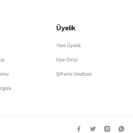
Üyelik
Yeni Üyelik
ip
Üye Girişi
ormu
Şifremi Unuttum
orgula