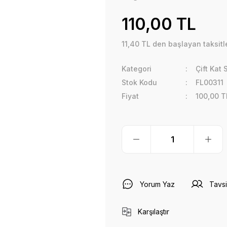
110,00 TL
11,40 TL den başlayan taksitle
Kategori
Çift Kat
Stok Kodu
FL00311
Fiyat
100,00 T
Yorum Yaz
Tavsi
Karşılaştır