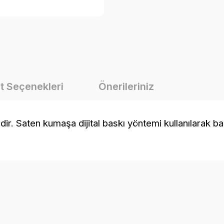
t Seçenekleri
Önerileriniz
Saten kumaşa dijital baskı yöntemi kullanılarak baskıs
onularda yetersiz gördüğünüz noktaları öneri formunu kullanarak tarafımız
Bu ürüne ilk yorumu siz yapın!