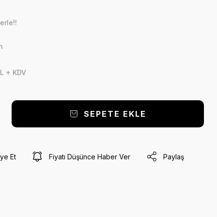
erle!!
m
L + KDV
SEPETE EKLE
ye Et
Fiyatı Düşünce Haber Ver
Paylaş