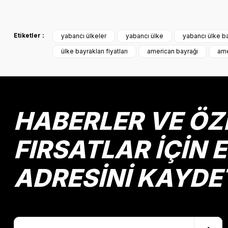
Bu ürünün fiyat bilgisi, resim, ürün açıklamalarında ve diğer k
Görüş ve önerileriniz için teşekkür ederiz.
Etiketler :
yabancı ülkeler
yabancı ülke
yabancı ülke ba
Ürün resmi kalitesiz, bozuk veya görüntülenemiyor.
ülke bayrakları fiyatları
american bayrağı
ame
Ürün açıklamasında eksik bilgiler bulunuyor.
Ürün bilgilerinde hatalar bulunuyor.
Ürün fiyatı diğer sitelerden daha pahalı.
Bu ürüne benzer farklı alternatifler olmalı.
HABERLER VE ÖZ
FIRSATLAR İÇİN 
ADRESİNİ KAYDE