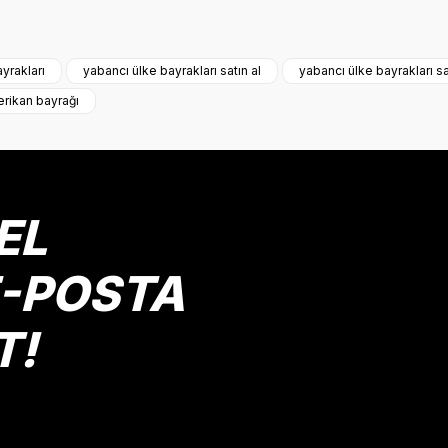
onularda yetersiz gördüğünüz noktaları öneri formunu kullanarak tarafımız
Bu ürüne ilk yorumu siz yapın!
yrakları
yabancı ülke bayrakları satın al
yabancı ülke bayrakları sa
rikan bayrağı
Yorum Yaz
EL
E-POSTA
T!
Gönder