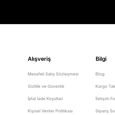
Alışveriş
Bilgi
Mesafeli Satış Sözleşmesi
Blog
Gizlilik ve Güvenlik
Kargo Tak
İptal İade Koşullari
İletişim F
Kişisel Veriler Politikası
Sipariş S