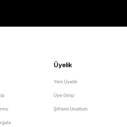
Üyelik
Yeni Üyelik
ip
Üye Girişi
ormu
Şifremi Unuttum
orgula