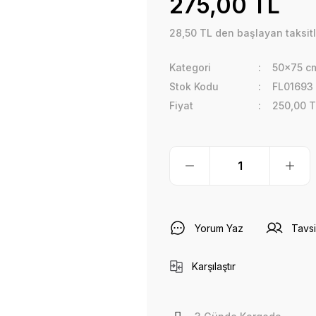
275,00 TL
28,50 TL den başlayan taksitl
Kategori
50x75 c
Stok Kodu
FL01693
Fiyat
250,00 T
Yorum Yaz
Tavsi
Karşılaştır