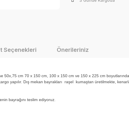
3 Günde Kargoda
t Seçenekleri
Önerileriniz
i ise 50x,75 cm 70 x 150 cm, 100 x 150 cm ve 150 x 225 cm boyutlarınd
rgo yapılır. Dış mekan bayrakları raşel kumaştan üretilmekte, kenarlar
ülkenin bayrağını teslim ediyoruz.