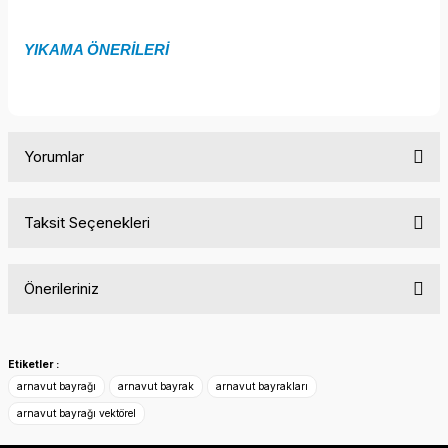
YIKAMA ÖNERİLERİ
Yorumlar
Taksit Seçenekleri
Bu ürüne ilk yorumu siz yapın!
Önerileriniz
Yorum Yaz
Bu ürünün fiyat bilgisi, resim, ürün açıklamalarında ve diğer
konularda yetersiz gördüğünüz noktaları öneri formunu
Etiketler :
kullanarak tarafımıza iletebilirsiniz.
arnavut bayrağı
arnavut bayrak
arnavut bayrakları
Görüş ve önerileriniz için teşekkür ederiz.
arnavut bayrağı vektörel
Ürün resmi kalitesiz, bozuk veya görüntülenemiyor.