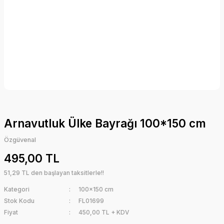
Arnavutluk Ülke Bayrağı 100*150 cm
Özgüvenal
495,00 TL
51,29 TL den başlayan taksitlerle!!
Kategori
100x150 cm
Stok Kodu
FL01699
Fiyat
450,00 TL + KDV