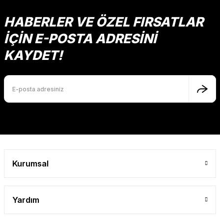
Ürün açıklamasında eksik bilgiler bulunuyor.
HABERLER VE ÖZEL FIRSATLAR
Ürün bilgilerinde hatalar bulunuyor.
İÇİN E-POSTA ADRESİNİ
Ürün fiyatı diğer sitelerden daha pahalı.
KAYDET!
Bu ürüne benzer farklı alternatifler olmalı.
Gönder
Kurumsal
Yardım