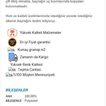
çift dikiş olmakta, bayrağın uç kısımlarında kopçaları
bulunmaktadır.
H
ızlı ve kaliteli üretimlerimizle istediğiniz sürede istediğiniz
ülkenin bayrağını teslim ediyoruz.
Yüksek Kaliteli Malzemeler
En iyi Fiyat garantisi
Kumaş gramajı m2
Zamanın da Kargo
Yüksek Renk Kalitesi
Taşıma Çantası
%100 Müşteri Memnuniyeti
BİLEŞENLER
100.00%
ANA
Polyester
BİLEŞENLE