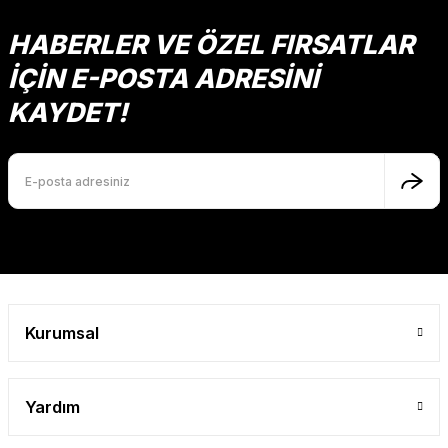
Ürün açıklamasında eksik bilgiler bulunuyor.
HABERLER VE ÖZEL FIRSATLAR
Ürün bilgilerinde hatalar bulunuyor.
İÇİN E-POSTA ADRESİNİ
Ürün fiyatı diğer sitelerden daha pahalı.
KAYDET!
Bu ürüne benzer farklı alternatifler olmalı.
Gönder
Kurumsal
Yardım