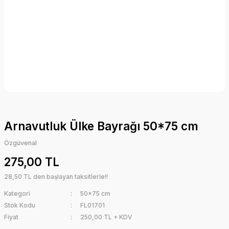
Arnavutluk Ülke Bayrağı 50*75 cm
Özgüvenal
275,00 TL
28,50 TL den başlayan taksitlerle!!
Kategori
50x75 cm
Stok Kodu
FL01701
Fiyat
250,00 TL + KDV