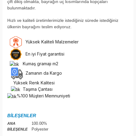
çift dikiş olmakta, bayrağın uç kısımlarında kopçaları
bulunmaktadır.
H
ızlı ve kaliteli üretimlerimizle istediğiniz sürede istediğiniz
ülkenin bayrağını teslim ediyoruz.
Yüksek Kaliteli Malzemeler
En iyi Fiyat garantisi
Kumaş gramajı m2
Zamanın da Kargo
Yüksek Renk Kalitesi
Taşıma Çantası
%100 Müşteri Memnuniyeti
BİLEŞENLER
100.00%
ANA
Polyester
BİLEŞENLE