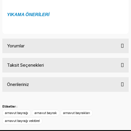
YIKAMA ÖNERİLERİ
Yorumlar
Taksit Seçenekleri
Bu ürüne ilk yorumu siz yapın!
Önerileriniz
Yorum Yaz
Bu ürünün fiyat bilgisi, resim, ürün açıklamalarında ve diğer
konularda yetersiz gördüğünüz noktaları öneri formunu
Etiketler :
kullanarak tarafımıza iletebilirsiniz.
arnavut bayrağı
arnavut bayrak
arnavut bayrakları
Görüş ve önerileriniz için teşekkür ederiz.
arnavut bayrağı vektörel
Ürün resmi kalitesiz, bozuk veya görüntülenemiyor.