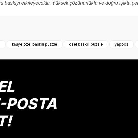
u baskıyı etkileyecektir. Yüksek çözünürlüklü ve doğru ışıkta çe
onularda yetersiz gördüğünüz noktaları öneri formunu kullanarak tarafımız
Bu ürüne ilk yorumu siz yapın!
e
kişiye özel baskılı puzzle
özel baskılı puzzle
yapboz
Yorum Yaz
EL
E-POSTA
T!
Gönder