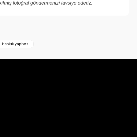
kilmiş fotoğraf göndermenizi tavsiye ederiz.
a iletebilirsiniz.
baskılı yapboz