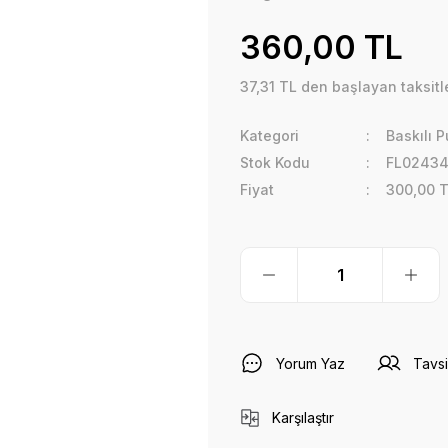
360,00 TL
37,31 TL den başlayan taksitle
Kategori
Baskılı 
Stok Kodu
FL0243
Fiyat
300,00 
Yorum Yaz
Tavsi
Karşılaştır