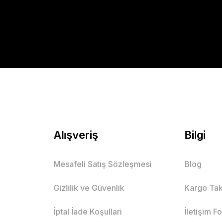
Alışveriş
Bilgi
Mesafeli Satış Sözleşmesi
Blog
Gizlilik ve Güvenlik
Kargo Tak
İptal İade Koşullari
İletişim F