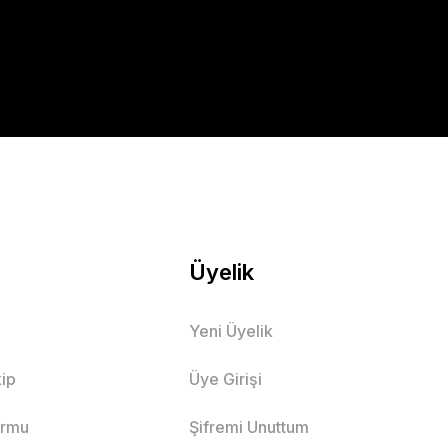
Üyelik
Yeni Üyelik
ip
Üye Girişi
ormu
Şifremi Unuttum