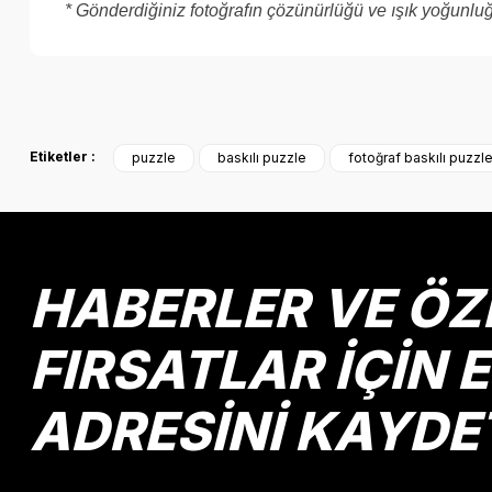
* Gönderdiğiniz fotoğrafın çözünürlüğü ve ışık yoğunluğ
Bu ürünün fiyat bilgisi, resim, ürün açıklamalarında ve diğer k
Görüş ve önerileriniz için teşekkür ederiz.
Etiketler :
puzzle
baskılı puzzle
fotoğraf baskılı puzzl
Ürün resmi kalitesiz, bozuk veya görüntülenemiyor.
Ürün açıklamasında eksik bilgiler bulunuyor.
Ürün bilgilerinde hatalar bulunuyor.
Ürün fiyatı diğer sitelerden daha pahalı.
HABERLER VE ÖZ
Bu ürüne benzer farklı alternatifler olmalı.
FIRSATLAR İÇİN 
ADRESİNİ KAYDE