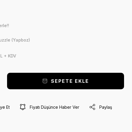
rle!!
Puzzle (Yapboz)
4
TL + KDV
SEPETE EKLE
ye Et
Fiyatı Düşünce Haber Ver
Paylaş