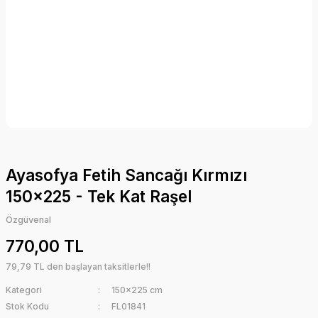
Ayasofya Fetih Sancağı Kırmızı
150x225 - Tek Kat Raşel
Özgüvenal
770,00 TL
79,79 TL den başlayan taksitlerle!!
Kategori
150x225 cm
Stok Kodu
FL01841