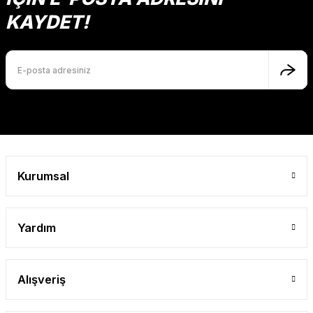
Bu ürüne benzer farklı alternatifler olmalı.
KAYDET!
Gönder
Kurumsal
Yardım
Alışveriş