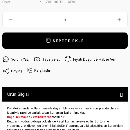
Fiyat
700,00 TL + KDV
SEPETE EKLE
Yorum Yaz
Tavsiye Et
Fiyatı Düşünce Haber Ver
Karşılaştır
Paylaş
Ürün Bilgisi
Dış Mekanlarda kullanılmasıyla dayanıklılık ve yıpranmanın ön planda olması
itibariyle raşel ve parlak saten kumaşlar kullanılmaktadır.
Raşel Kumaş tek kat tek taraf
baskılıdır.
Rüzgarın yoğun olduğu bölgelerde Raşel kumaş tavsiye edilir. Sürtünme
yıpranmayı etkileyen en önemli faktördür.Yıpranmaya etki edeceğinden kullanılan