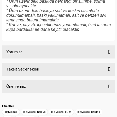
* Ürün üzerindeki baskıda herhangi bir silinme, solma
vs. olmayacaktır.
* Ürün üzerindeki baskıya sert ve keskin cisimlerle
dokunulmamalı, baskı yakılmamalı, asit ve benzeri sıvı
temasında bulunulmamalıdır.
* Kahve, çay vb. içeceklerinizi yudumlamak, özel tasarım
kupa bardaklar ile daha keyifli olacaktır.
Yorumlar
Taksit Seçenekleri
Bu ürüne ilk yorumu siz yapın!
Önerileriniz
Yorum Yaz
Bu ürünün fiyat bilgisi, resim, ürün açıklamalarında ve diğer
konularda yetersiz gördüğünüz noktaları öneri formunu
Etiketler :
kullanarak tarafımıza iletebilirsiniz.
kişiye özel
kişiye özel hediye
kişiye özel kupa
kişiye özel bardak
Görüş ve önerileriniz için teşekkür ederiz.