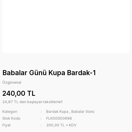
Babalar Günü Kupa Bardak-1
Özgüvenal
240,00 TL
24,87 TL den başlayan taksitlerle!!
Kategori
Bardak Kupa
,
Babalar Günü
Stok Kodu
FLK000D0698
Fiyat
200,00 TL + KDV