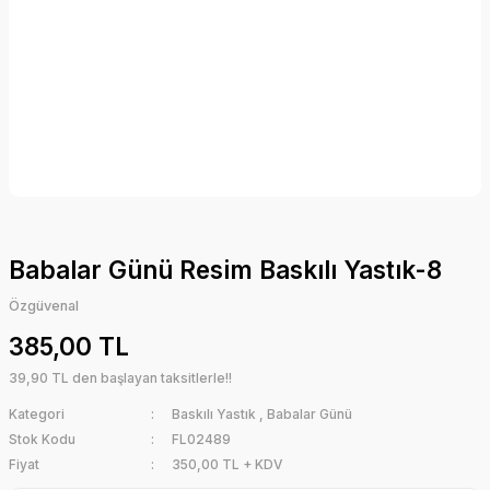
Babalar Günü Resim Baskılı Yastık-8
Özgüvenal
385,00 TL
39,90 TL den başlayan taksitlerle!!
Kategori
Baskılı Yastık
,
Babalar Günü
Stok Kodu
FL02489
Fiyat
350,00 TL + KDV