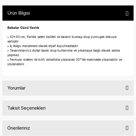
Ürün Bilgisi
Babalar Günü Yastık
• 43×43 cm, Parlak saten kaliteli ve baskılı kumaşı olup yumuşak dokuya
sahiptir.
• İç dolgu malzemesi olarak elyaf koyulmaktadır.
• Tasarımlarınız dijital baskı olup kullanıma ve yıkamaya bağlı olarak solma
yapmaz.
• Fermuar sistemi ile kılıfı rahatlıkla çıkararak 30°'de makinede yıkanabilir ve
ütülenebilir.
Yorumlar
Taksit Seçenekleri
Bu ürüne ilk yorumu siz yapın!
Önerileriniz
Yorum Yaz