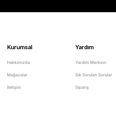
Kurumsal
Yardım
Hakkımızda
Yardım Merkezi
Mağazalar
Sık Sorulan Sorular
İletişim
Sipariş