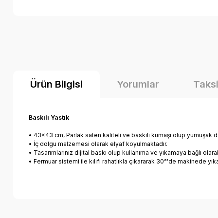
Ürün Bilgisi
Yorumlar
Taksi
Baskılı Yastık
• 43×43 cm, Parlak saten kaliteli ve baskılı kumaşı olup yumuşak d
• İç dolgu malzemesi olarak elyaf koyulmaktadır.
• Tasarımlarınız dijital baskı olup kullanıma ve yıkamaya bağlı ola
• Fermuar sistemi ile kılıfı rahatlıkla çıkararak 30°'de makinede yıkan