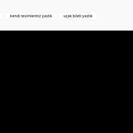
a iletebilirsiniz.
kendi resimleriniz yastık
uçak bileti yastık