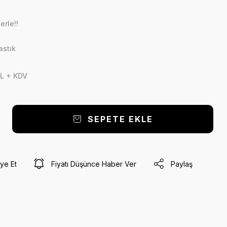
erle!!
astık
L + KDV
SEPETE EKLE
ye Et
Fiyatı Düşünce Haber Ver
Paylaş