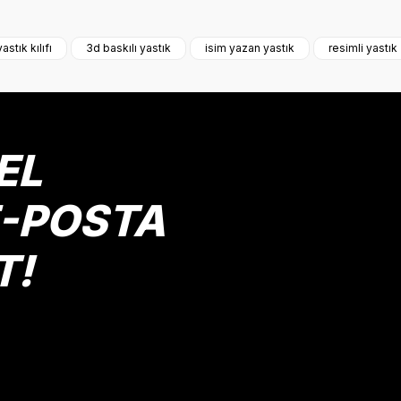
onularda yetersiz gördüğünüz noktaları öneri formunu kullanarak tarafımız
Bu ürüne ilk yorumu siz yapın!
yastık kılıfı
3d baskılı yastık
isim yazan yastık
resimli yastık
Yorum Yaz
EL
E-POSTA
T!
Gönder