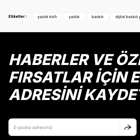
Bu ürünün fiyat bilgisi, resim, ürün açıklamalarında ve diğer k
Görüş ve önerileriniz için teşekkür ederiz.
Etiketler :
yastık kılıfı
yastık
baskılı
dijital baskılı 
Ürün resmi kalitesiz, bozuk veya görüntülenemiyor.
Ürün açıklamasında eksik bilgiler bulunuyor.
Ürün bilgilerinde hatalar bulunuyor.
Ürün fiyatı diğer sitelerden daha pahalı.
HABERLER VE ÖZ
Bu ürüne benzer farklı alternatifler olmalı.
FIRSATLAR İÇİN 
ADRESİNİ KAYDE