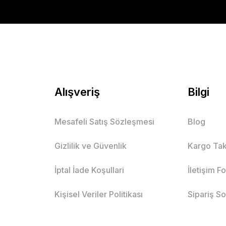
Alışveriş
Bilgi
Mesafeli Satış Sözleşmesi
Blog
Gizlilik ve Güvenlik
Kargo Tak
İptal İade Koşullari
İletişim F
Kişisel Veriler Politikası
Sipariş S