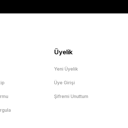
Üyelik
Yeni Üyelik
ip
Üye Girişi
ormu
Şifremi Unuttum
orgula