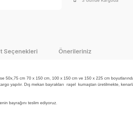
3 Günde Kargoda
t Seçenekleri
Önerileriniz
i ise 50x,75 cm 70 x 150 cm, 100 x 150 cm ve 150 x 225 cm boyutlarınd
rgo yapılır. Dış mekan bayrakları raşel kumaştan üretilmekte, kenarlar
ülkenin bayrağını teslim ediyoruz.