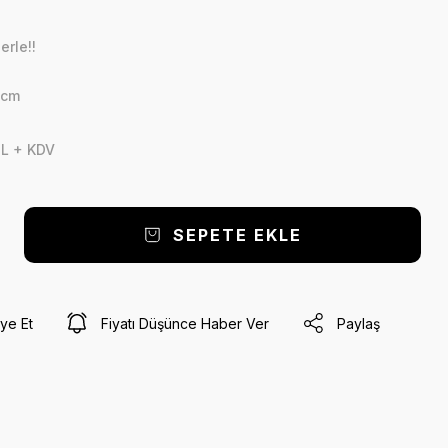
erle!!
 cm
TL + KDV
SEPETE EKLE
ye Et
Fiyatı Düşünce Haber Ver
Paylaş