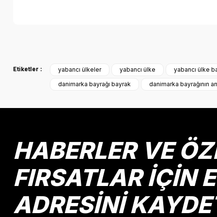
Bu ürünün fiyat bilgisi, resim, ürün açıklamalarında ve diğer k
Görüş ve önerileriniz için teşekkür ederiz.
Etiketler :
yabancı ülkeler
yabancı ülke
yabancı ülke ba
Ürün resmi kalitesiz, bozuk veya görüntülenemiyor.
danimarka bayrağı bayrak
danimarka bayrağının a
Ürün açıklamasında eksik bilgiler bulunuyor.
Ürün bilgilerinde hatalar bulunuyor.
Ürün fiyatı diğer sitelerden daha pahalı.
Bu ürüne benzer farklı alternatifler olmalı.
HABERLER VE ÖZ
FIRSATLAR İÇİN 
ADRESİNİ KAYDE