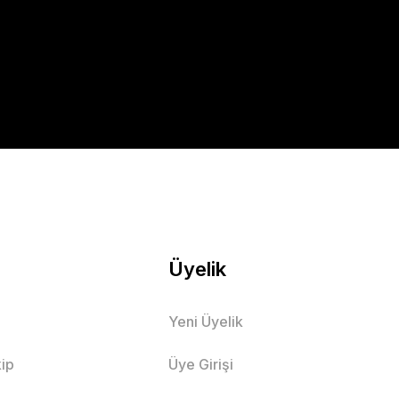
Üyelik
Yeni Üyelik
ip
Üye Girişi