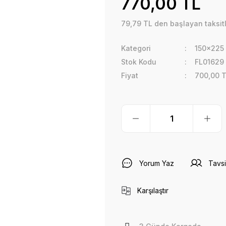
770,00 TL
79,79 TL den başlayan taksitl
Kategori
150x225
Stok Kodu
FL01629
Fiyat
700,00 
Yorum Yaz
Tavsi
Karşılaştır