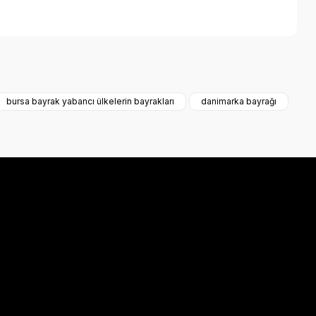
a iletebilirsiniz.
bursa bayrak yabancı ülkelerin bayrakları
danimarka bayrağı