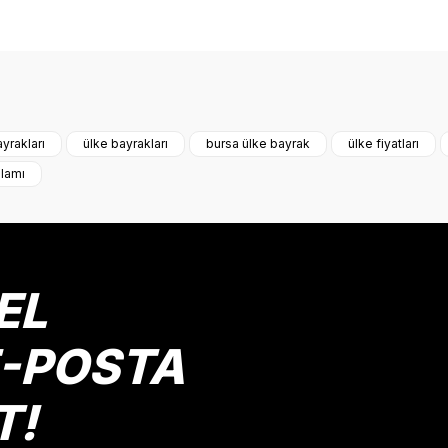
onularda yetersiz gördüğünüz noktaları öneri formunu kullanarak tarafımız
Bu ürüne ilk yorumu siz yapın!
yrakları
ülke bayrakları
bursa ülke bayrak
ülke fiyatları
nlamı
Yorum Yaz
EL
E-POSTA
T!
Gönder