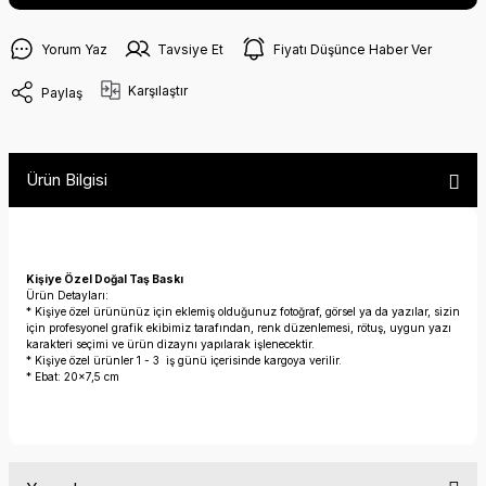
Yorum Yaz
Tavsiye Et
Fiyatı Düşünce Haber Ver
Karşılaştır
Paylaş
Ürün Bilgisi
Kişiye Özel Doğal Taş Baskı
Ürün Detayları:
* Kişiye özel ürününüz için eklemiş olduğunuz fotoğraf, görsel ya da yazılar, sizin
için profesyonel grafik ekibimiz tarafından, renk düzenlemesi, rötuş, uygun yazı
karakteri seçimi ve ürün dizaynı yapılarak işlenecektir.
* Kişiye özel ürünler 1 - 3 iş günü içerisinde kargoya verilir.
* Ebat: 20x7,5 cm