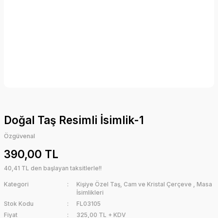
Doğal Taş Resimli İsimlik-1
Özgüvenal
390,00 TL
40,41 TL den başlayan taksitlerle!!
Kategori
Kişiye Özel Taş, Cam ve Kristal Çerçeve
,
Masa
İsimlikleri
Stok Kodu
FL03105
Fiyat
325,00 TL + KDV