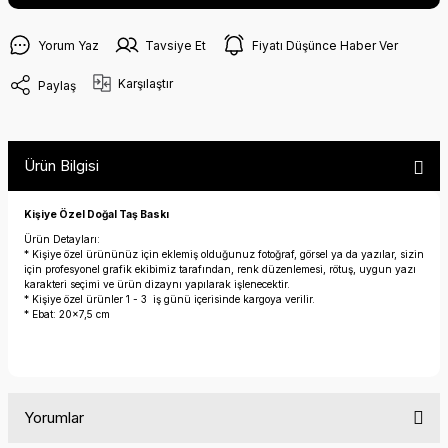
Yorum Yaz
Tavsiye Et
Fiyatı Düşünce Haber Ver
Karşılaştır
Paylaş
Ürün Bilgisi
Kişiye Özel Doğal Taş Baskı
Ürün Detayları:
* Kişiye özel ürününüz için eklemiş olduğunuz fotoğraf, görsel ya da yazılar, sizin
için profesyonel grafik ekibimiz tarafından, renk düzenlemesi, rötuş, uygun yazı
karakteri seçimi ve ürün dizaynı yapılarak işlenecektir.
* Kişiye özel ürünler 1 - 3 iş günü içerisinde kargoya verilir.
* Ebat: 20x7,5 cm
Yorumlar