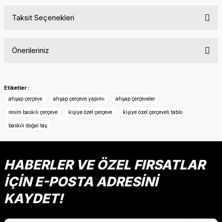
Taksit Seçenekleri
Bu ürüne ilk yorumu siz yapın!
Önerileriniz
Yorum Yaz
Bu ürünün fiyat bilgisi, resim, ürün açıklamalarında ve diğer
konularda yetersiz gördüğünüz noktaları öneri formunu
Etiketler :
kullanarak tarafımıza iletebilirsiniz.
ahşap çerçeve
ahşap çerçeve yapımı
ahşap çerçeveler
Görüş ve önerileriniz için teşekkür ederiz.
resim baskılı çerçeve
kişiye özel çerçeve
kişiye özel çerçeveli tablo
baskılı doğal taş
Ürün resmi kalitesiz, bozuk veya görüntülenemiyor.
Ürün açıklamasında eksik bilgiler bulunuyor.
Ürün bilgilerinde hatalar bulunuyor.
HABERLER VE ÖZEL FIRSATLAR
Ürün fiyatı diğer sitelerden daha pahalı.
İÇİN E-POSTA ADRESİNİ
Bu ürüne benzer farklı alternatifler olmalı.
KAYDET!