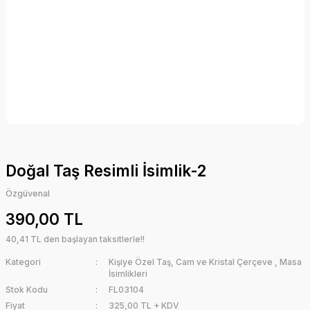
Doğal Taş Resimli İsimlik-2
Özgüvenal
390,00 TL
40,41 TL den başlayan taksitlerle!!
Kategori
Kişiye Özel Taş, Cam ve Kristal Çerçeve
,
Masa
İsimlikleri
Stok Kodu
FL03104
Fiyat
325,00 TL + KDV