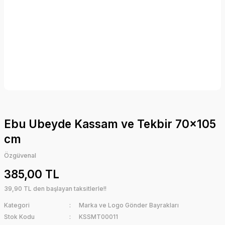
Ebu Ubeyde Kassam ve Tekbir 70x105
cm
Özgüvenal
385,00 TL
39,90 TL den başlayan taksitlerle!!
Kategori
Marka ve Logo Gönder Bayrakları
Stok Kodu
KSSMT00011