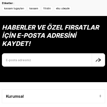
Etiketler :
Ürün bilgilerinde hatalar bulunuyor.
kassam tugayları
kassam
filistin
ebu ubeyde
Ürün fiyatı diğer sitelerden daha pahalı.
Bu ürüne benzer farklı alternatifler olmalı.
HABERLER VE ÖZEL FIRSATLAR
İÇİN E-POSTA ADRESİNİ
KAYDET!
Filistin 15x22,5 Masa Bayrağı (Direksiz)
Gönder
Özgüvenal
110,00 TL
Kurumsal