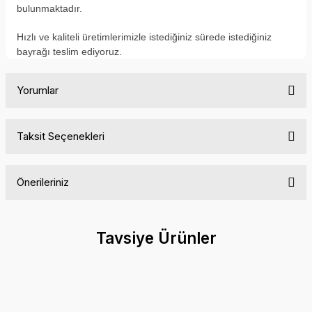
bulunmaktadır.
H
ızlı ve kaliteli üretimlerimizle istediğiniz sürede istediğiniz
bayrağı teslim ediyoruz.
Yorumlar
Taksit Seçenekleri
Bu ürüne ilk yorumu siz yapın!
Önerileriniz
Yorum Yaz
Bu ürünün fiyat bilgisi, resim, ürün açıklamalarında ve diğer
konularda yetersiz gördüğünüz noktaları öneri formunu
Tavsiye Ürünler
kullanarak tarafımıza iletebilirsiniz.
Görüş ve önerileriniz için teşekkür ederiz.
Ürün resmi kalitesiz, bozuk veya görüntülenemiyor.
Ürün açıklamasında eksik bilgiler bulunuyor.