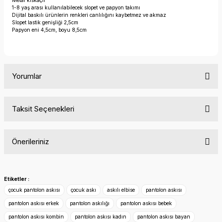
Metal kıskaçlı
1-8 yaş arası kullanılabilecek slopet ve papyon takımı
Dijital baskılı ürünlerin renkleri canlılığını kaybetmez ve akmaz
Slopet lastik genişliği 2,5cm
Papyon eni 4,5cm, boyu 8,5cm
Yorumlar
Taksit Seçenekleri
Bu ürüne ilk yorumu siz yapın!
Önerileriniz
Yorum Yaz
Bu ürünün fiyat bilgisi, resim, ürün açıklamalarında ve diğer
konularda yetersiz gördüğünüz noktaları öneri formunu
Etiketler :
kullanarak tarafımıza iletebilirsiniz.
çocuk pantolon askısı
çocuk askı
askılı elbise
pantolon askısı
Görüş ve önerileriniz için teşekkür ederiz.
pantolon askısı erkek
pantolon askılığı
pantolon askısı bebek
pantolon askısı kombin
pantolon askısı kadın
pantolon askısı bayan
Ürün resmi kalitesiz, bozuk veya görüntülenemiyor.