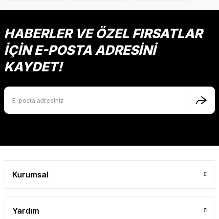
Ürün açıklamasında eksik bilgiler bulunuyor.
Ürün bilgilerinde hatalar bulunuyor.
HABERLER VE ÖZEL FIRSATLAR
Ürün fiyatı diğer sitelerden daha pahalı.
İÇİN E-POSTA ADRESİNİ
Bu ürüne benzer farklı alternatifler olmalı.
KAYDET!
Gönder
Kurumsal
Yardım