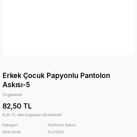
Erkek Çocuk Papyonlu Pantolon
Askısı-5
Özgüvenal
82,50 TL
8,55 TL den başlayan taksitlerle!!
Kategori
Pantolon Askısı
Stok Kodu
FL03241