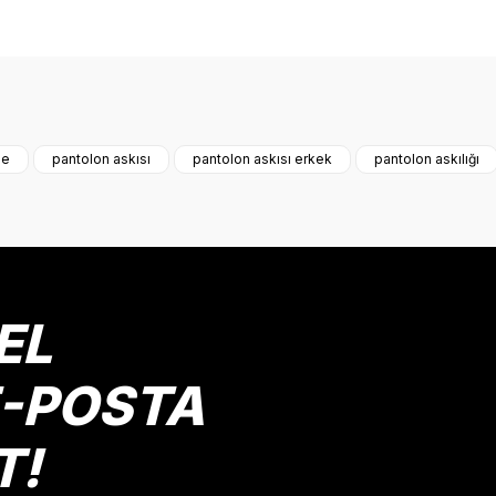
onularda yetersiz gördüğünüz noktaları öneri formunu kullanarak tarafımız
Bu ürüne ilk yorumu siz yapın!
se
pantolon askısı
pantolon askısı erkek
pantolon askılığı
Yorum Yaz
EL
E-POSTA
T!
Gönder