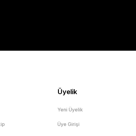
Üyelik
Yeni Üyelik
ip
Üye Girişi