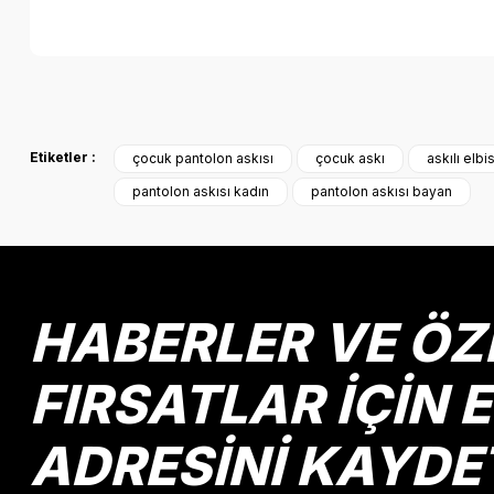
Bu ürünün fiyat bilgisi, resim, ürün açıklamalarında ve diğer k
Görüş ve önerileriniz için teşekkür ederiz.
Etiketler :
çocuk pantolon askısı
çocuk askı
askılı elbi
Ürün resmi kalitesiz, bozuk veya görüntülenemiyor.
pantolon askısı kadın
pantolon askısı bayan
Ürün açıklamasında eksik bilgiler bulunuyor.
Ürün bilgilerinde hatalar bulunuyor.
Ürün fiyatı diğer sitelerden daha pahalı.
Bu ürüne benzer farklı alternatifler olmalı.
HABERLER VE ÖZ
FIRSATLAR İÇİN 
ADRESİNİ KAYDE