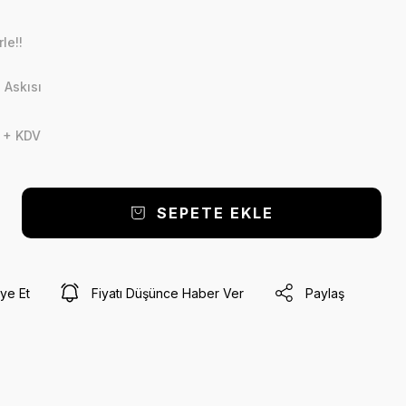
le!!
 Askısı
 + KDV
SEPETE EKLE
ye Et
Fiyatı Düşünce Haber Ver
Paylaş