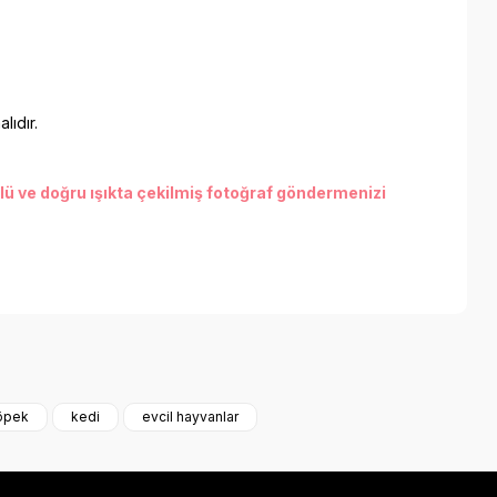
lıdır.
lü ve doğru ışıkta çekilmiş fotoğraf göndermenizi
a iletebilirsiniz.
öpek
kedi
evcil hayvanlar