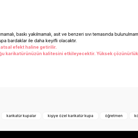
mamalı, baskı yakılmamalı, asit ve benzeri sıvı temasında bulunulmama
pa bardaklar ile daha keyifli olacaktır.
sal efekt haline getirilir.
ğu karikatürünüzün kalitesini etkileyecektir. Yüksek çözünürlük
onularda yetersiz gördüğünüz noktaları öneri formunu kullanarak tarafımız
Bu ürüne ilk yorumu siz yapın!
karikatür kupalar
kişiye özel karikatür kupa
öğretmen
k
Yorum Yaz