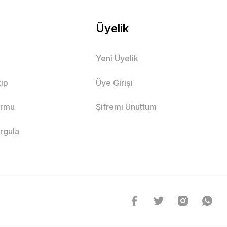
Üyelik
Yeni Üyelik
ip
Üye Girişi
ormu
Şifremi Unuttum
orgula