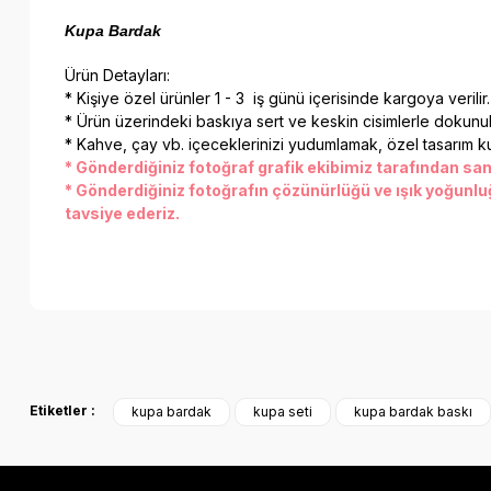
Kupa Bardak
Ürün Detayları:
* Kişiye özel ürünler 1 - 3 iş günü içerisinde kargoya verilir.
* Ürün üzerindeki baskıya sert ve keskin cisimlerle dokunul
* Kahve, çay vb. içeceklerinizi yudumlamak, özel tasarım ku
* Gönderdiğiniz fotoğraf grafik ekibimiz tarafından sanat
* Gönderdiğiniz fotoğrafın çözünürlüğü ve ışık yoğunlu
tavsiye ederiz.
Bu ürünün fiyat bilgisi, resim, ürün açıklamalarında ve diğer k
Görüş ve önerileriniz için teşekkür ederiz.
Etiketler :
kupa bardak
kupa seti
kupa bardak baskı
Ürün resmi kalitesiz, bozuk veya görüntülenemiyor.
Ürün açıklamasında eksik bilgiler bulunuyor.