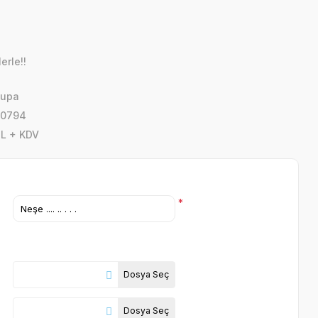
erle!!
Kupa
D0794
TL + KDV
*
Dosya Seç
Dosya Seç