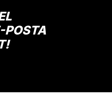
EL
E-POSTA
T!
Gönder