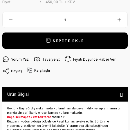
Fiyat
450,00 TL + KDV
SEPETE EKLE
Yorum Yaz
Tavsiye Et
Fiyatı Düşünce Haber Ver
Karşılaştır
Paylaş
Ürün Bilgisi
Göktürk Bayrağı dış mekanlarda kullanılmasıyla dayanıklılık ve yıpranmanın ön
planda olması itibariyle raşel kumaş kullanılmaktadır.
Raşel Kumaş tek kat tek taraf
baskılıdır.
Rüzgarın yoğun olduğu bölgelerde Raşel kumaş tavsiye edilir. Sürtünme
yıpranmayı etkileyen en önemli faktördür. Yıpranmaya etki edeceğinden