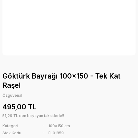
Göktürk Bayrağı 100x150 - Tek Kat
Raşel
Özgüvenal
495,00 TL
51,29 TL den başlayan taksitlerle!!
Kategori
100x150 cm
Stok Kodu
FL01859