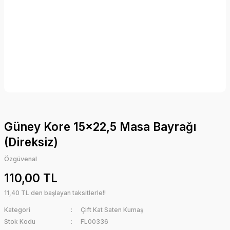
Güney Kore 15x22,5 Masa Bayrağı
(Direksiz)
Özgüvenal
110,00 TL
11,40 TL den başlayan taksitlerle!!
Kategori
Çift Kat Saten Kumaş
Stok Kodu
FL00336