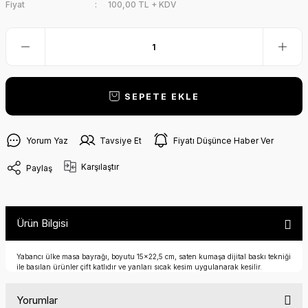
Fiyat
100,00 TL + KDV
SEPETE EKLE
Yorum Yaz
Tavsiye Et
Fiyatı Düşünce Haber Ver
Karşılaştır
Paylaş
Ürün Bilgisi
Yabancı ülke masa bayrağı, boyutu 15x22,5 cm, saten kumaşa dijital baskı tekniği
ile basılan ürünler çift katlıdır ve yanları sıcak kesim uygulanarak kesilir.
Yorumlar