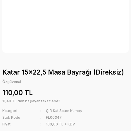
Katar 15x22,5 Masa Bayrağı (Direksiz)
Özgüvenal
110,00 TL
11,40 TL den başlayan taksitlerle!!
Kategori
Çift Kat Saten Kumaş
Stok Kodu
FL00347
Fiyat
100,00 TL + KDV