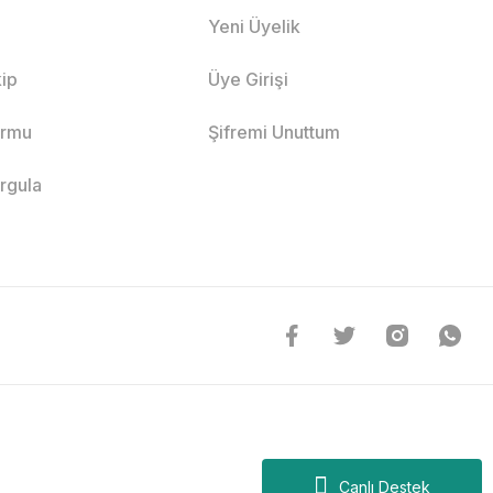
Yeni Üyelik
ip
Üye Girişi
ormu
Şifremi Unuttum
orgula
Canlı Destek