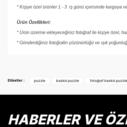
* Kişiye özel ürünler 1 - 3 iş günü içerisinde kargoya ver
Ürün Özellikleri:
* Ürün üzerine ekleyeceğiniz fotoğraf ile kişiye özel, ha
* Gönderdiğiniz fotoğrafın çözünürlüğü ve ışık yoğunluğ
Bu ürünün fiyat bilgisi, resim, ürün açıklamalarında ve diğer k
Görüş ve önerileriniz için teşekkür ederiz.
Etiketler :
puzzle
baskılı puzzle
fotoğraf baskılı puzzl
Ürün resmi kalitesiz, bozuk veya görüntülenemiyor.
Ürün açıklamasında eksik bilgiler bulunuyor.
Ürün bilgilerinde hatalar bulunuyor.
Ürün fiyatı diğer sitelerden daha pahalı.
HABERLER VE ÖZ
Bu ürüne benzer farklı alternatifler olmalı.