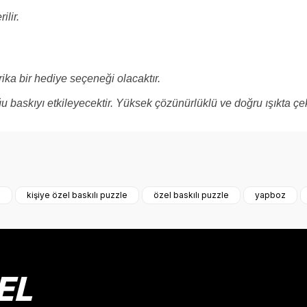
ilir.
rika bir hediye seçeneği olacaktır.
u baskıyı etkileyecektir. Yüksek çözünürlüklü ve doğru ışıkta çe
onularda yetersiz gördüğünüz noktaları öneri formunu kullanarak tarafımız
Bu ürüne ilk yorumu siz yapın!
e
kişiye özel baskılı puzzle
özel baskılı puzzle
yapboz
Yorum Yaz
EL