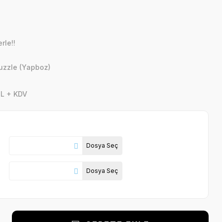
rle!!
Puzzle (Yapboz)
TL + KDV
Dosya Seç
Dosya Seç