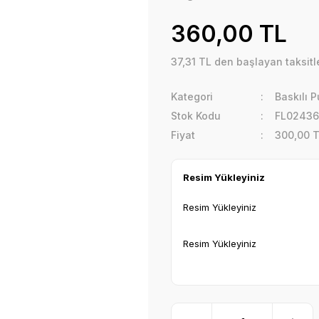
360,00 TL
37,31 TL den başlayan taksitle
Kategori
Baskılı 
Stok Kodu
FL02436
Fiyat
300,00 
Resim Yükleyiniz
Resim Yükleyiniz
Resim Yükleyiniz