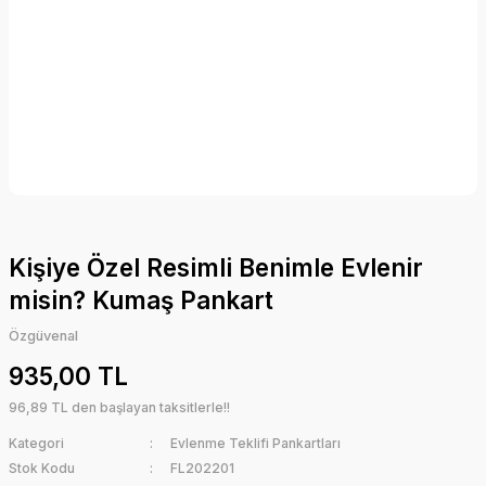
Kişiye Özel Resimli Benimle Evlenir
misin? Kumaş Pankart
Özgüvenal
935,00 TL
96,89 TL den başlayan taksitlerle!!
Kategori
Evlenme Teklifi Pankartları
Stok Kodu
FL202201