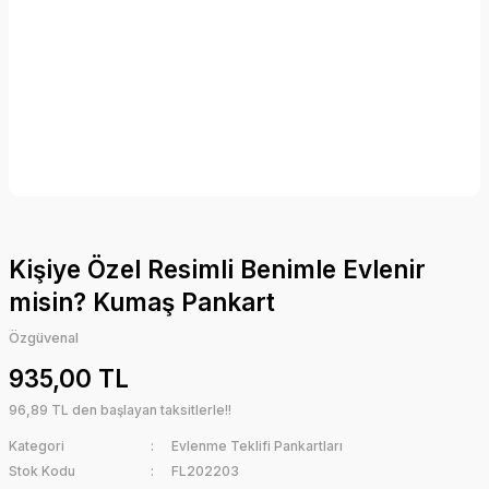
Kişiye Özel Resimli Benimle Evlenir
misin? Kumaş Pankart
Özgüvenal
935,00 TL
96,89 TL den başlayan taksitlerle!!
Kategori
Evlenme Teklifi Pankartları
Stok Kodu
FL202203