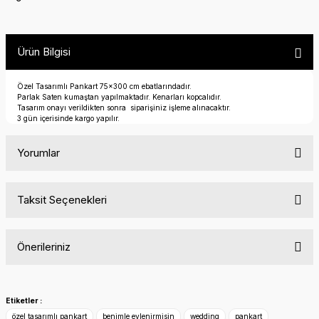
Ürün Bilgisi
Özel Tasarımlı Pankart 75x300 cm ebatlarındadır.
Parlak Saten kumaştan yapılmaktadır. Kenarları kopcalıdır.
Tasarım onayı verildikten sonra siparişiniz işleme alınacaktır.
3 gün içerisinde kargo yapılır.
Yorumlar
Taksit Seçenekleri
Bu ürüne ilk yorumu siz yapın!
Önerileriniz
Yorum Yaz
Bu ürünün fiyat bilgisi, resim, ürün açıklamalarında ve diğer
konularda yetersiz gördüğünüz noktaları öneri formunu
Etiketler :
kullanarak tarafımıza iletebilirsiniz.
özel tasarımlı pankart
benimle evlenirmisin
wedding
pankart