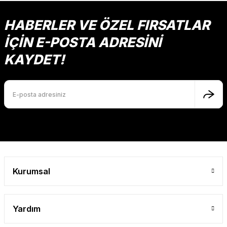
Ürün açıklamasında eksik bilgiler bulunuyor.
Ürün bilgilerinde hatalar bulunuyor.
HABERLER VE ÖZEL FIRSATLAR
Ürün fiyatı diğer sitelerden daha pahalı.
İÇİN E-POSTA ADRESİNİ
Bu ürüne benzer farklı alternatifler olmalı.
KAYDET!
Gönder
Kurumsal
Yardım