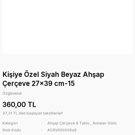
Kişiye Özel Siyah Beyaz Ahşap
Çerçeve 27x39 cm-15
Özgüvenal
360,00 TL
37,31 TL den başlayan taksitlerle!!
Kategori
Ahşap Çerçeve & Tablo
,
Anneler Günü
Stok Kodu
ACRV000006a9