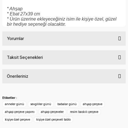
* Ahşap
* Ebat 27x39 cm
* Ürün üzerine ekleyeceğiniz isim ile kişiye özel, güzel
bir hediye seçeneği olacaktır.
Yorumlar
Taksit Seçenekleri
Bu ürüne ilk yorumu siz yapın!
Önerileriniz
Yorum Yaz
Bu ürünün fiyat bilgisi, resim, ürün açıklamalarında ve diğer
konularda yetersiz gördüğünüz noktaları öneri formunu
Etiketler :
kullanarak tarafımıza iletebilirsiniz.
anneler günü
sevgililer günü
babalar günü
ahşap çerçeve
Görüş ve önerileriniz için teşekkür ederiz.
ahşap çerçeve yapımı
ahşap çerçeveler
resim baskılı çerçeve
kişiye özel çerçeve
kişiye özel çerçeveli tablo
Ürün resmi kalitesiz, bozuk veya görüntülenemiyor.