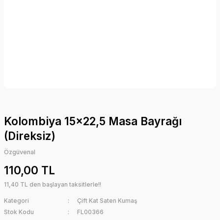
Kolombiya 15x22,5 Masa Bayrağı
(Direksiz)
Özgüvenal
110,00 TL
11,40 TL den başlayan taksitlerle!!
Kategori
Çift Kat Saten Kumaş
Stok Kodu
FL00366