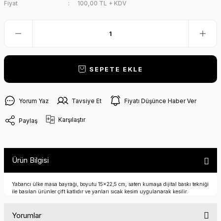
Fiyat
100,00 TL + KDV
SEPETE EKLE
Yorum Yaz
Tavsiye Et
Fiyatı Düşünce Haber Ver
Karşılaştır
Paylaş
Ürün Bilgisi
Yabancı ülke masa bayrağı, boyutu 15x22,5 cm, saten kumaşa dijital baskı tekniği
ile basılan ürünler çift katlıdır ve yanları sıcak kesim uygulanarak kesilir.
Yorumlar