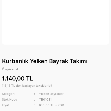
Kurbanlık Yelken Bayrak Takımı
Özgüvenal
1.140,00 TL
118,13 TL den başlayan taksitlerle!!
Kategori
Yelken Bayraklar
Stok Kodu
YB01031
Fiyat
950,00 TL + KDV