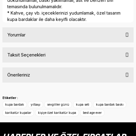
dokunulmamalı, baskı yakılmamalı, asit ve benzeri sıvı
temasında bulunulmamalıdır.
* Kahve, çay vb. içeceklerinizi yudumlamak, özel tasarım
kupa bardaklar ile daha keyifli olacaktır.
Yorumlar
Taksit Seçenekleri
Bu ürüne ilk yorumu siz yapın!
Önerileriniz
Yorum Yaz
Bu ürünün fiyat bilgisi, resim, ürün açıklamalarında ve diğer
konularda yetersiz gördüğünüz noktaları öneri formunu
Etiketler :
kullanarak tarafımıza iletebilirsiniz.
kupa bardak
yılbaşı
sevgililer günü
kupa seti
kupa bardak baskı
Görüş ve önerileriniz için teşekkür ederiz.
karikatür kupalar
kişiye özel karikatür kupa
best age ever
Ürün resmi kalitesiz, bozuk veya görüntülenemiyor.
Ürün açıklamasında eksik bilgiler bulunuyor.