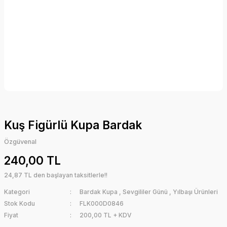
Kuş Figürlü Kupa Bardak
Özgüvenal
240,00 TL
24,87 TL den başlayan taksitlerle!!
Kategori
Bardak Kupa
,
Sevgililer Günü
,
Yılbaşı Ürünleri
Stok Kodu
FLK000D0846
Fiyat
200,00 TL + KDV