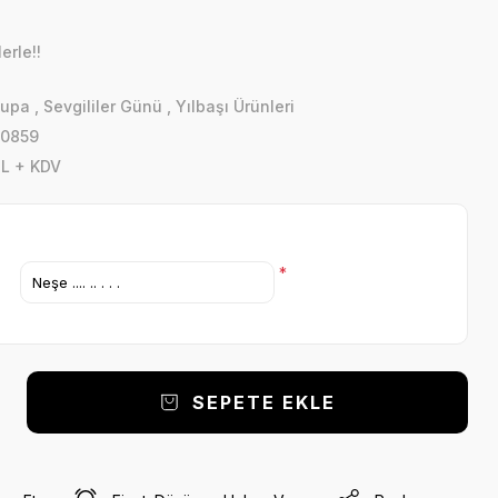
erle!!
Kupa
,
Sevgililer Günü
,
Yılbaşı Ürünleri
0859
TL + KDV
*
SEPETE EKLE