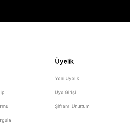
Üyelik
Yeni Üyelik
ip
Üye Girişi
ormu
Şifremi Unuttum
orgula