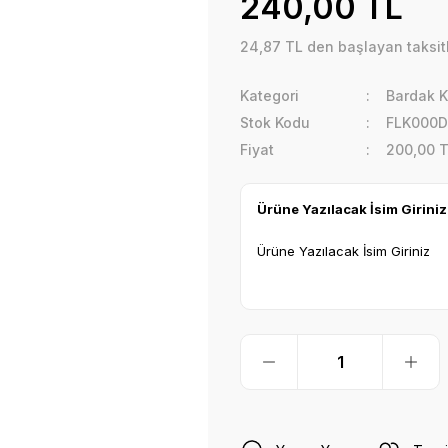
240,00 TL
24,87 TL den başlayan taksitl
Kategori
Bardak 
Stok Kodu
FLK000D
Fiyat
200,00 
Ürüne Yazılacak İsim Giriniz
Ürüne Yazılacak İsim Giriniz