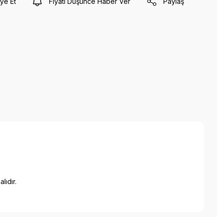
ye Et
Fiyatı Düşünce Haber Ver
Paylaş
lıdır.