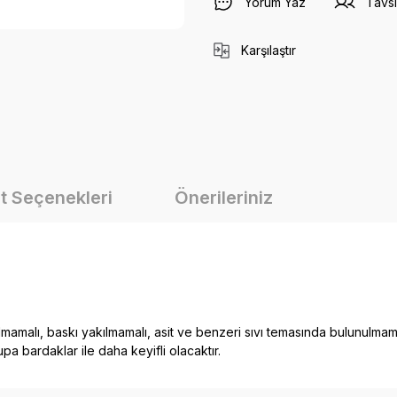
Yorum Yaz
Tavsi
Karşılaştır
t Seçenekleri
Önerileriniz
mamalı, baskı yakılmamalı, asit ve benzeri sıvı temasında bulunulmama
a bardaklar ile daha keyifli olacaktır.