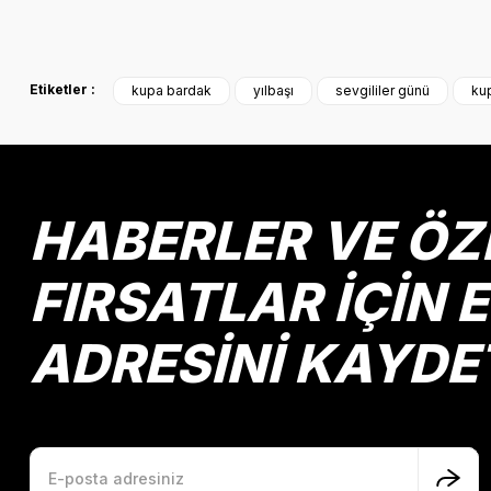
Bu ürünün fiyat bilgisi, resim, ürün açıklamalarında ve diğer k
Görüş ve önerileriniz için teşekkür ederiz.
Etiketler :
kupa bardak
yılbaşı
sevgililer günü
kup
Ürün resmi kalitesiz, bozuk veya görüntülenemiyor.
Ürün açıklamasında eksik bilgiler bulunuyor.
Ürün bilgilerinde hatalar bulunuyor.
Ürün fiyatı diğer sitelerden daha pahalı.
HABERLER VE ÖZ
Bu ürüne benzer farklı alternatifler olmalı.
FIRSATLAR İÇİN 
ADRESİNİ KAYDE