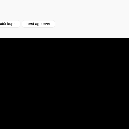
a iletebilirsiniz.
katür kupa
best age ever