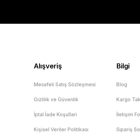
Alışveriş
Bilgi
Mesafeli Satış Sözleşmesi
Blog
Gizlilik ve Güvenlik
Kargo Tak
İptal İade Koşullari
İletişim F
Kişisel Veriler Politikası
Sipariş S