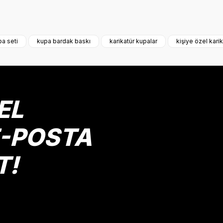
onularda yetersiz gördüğünüz noktaları öneri formunu kullanarak tarafımız
Bu ürüne ilk yorumu siz yapın!
a seti
kupa bardak baskı
karikatür kupalar
kişiye özel kari
Yorum Yaz
EL
E-POSTA
T!
Gönder