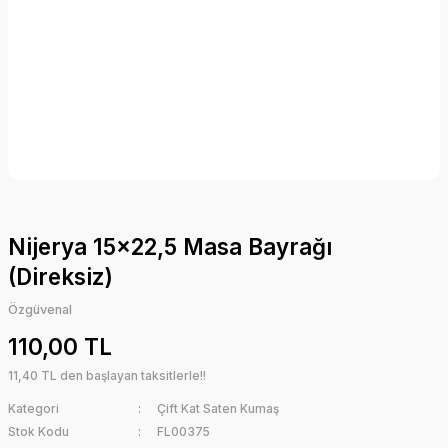
Nijerya 15x22,5 Masa Bayrağı
(Direksiz)
Özgüvenal
110,00 TL
11,40 TL den başlayan taksitlerle!!
Kategori
Çift Kat Saten Kumaş
Stok Kodu
FL00375