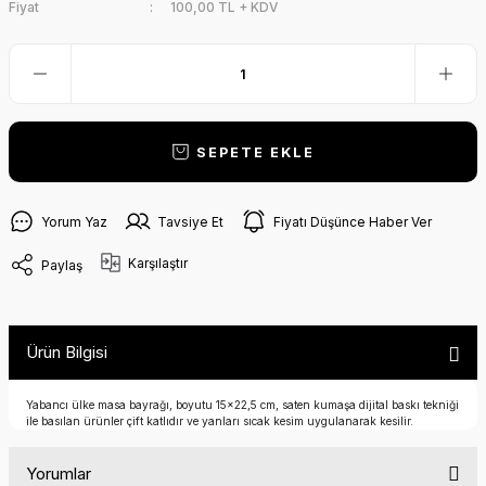
Fiyat
100,00 TL + KDV
SEPETE EKLE
Yorum Yaz
Tavsiye Et
Fiyatı Düşünce Haber Ver
Karşılaştır
Paylaş
Ürün Bilgisi
Yabancı ülke masa bayrağı, boyutu 15x22,5 cm, saten kumaşa dijital baskı tekniği
ile basılan ürünler çift katlıdır ve yanları sıcak kesim uygulanarak kesilir.
Yorumlar