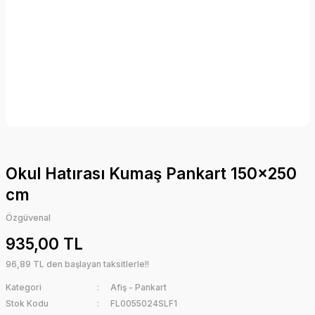
Okul Hatırası Kumaş Pankart 150x250
cm
Özgüvenal
935,00 TL
96,89 TL den başlayan taksitlerle!!
Kategori
Afiş - Pankart
Stok Kodu
FL0055024SLF1