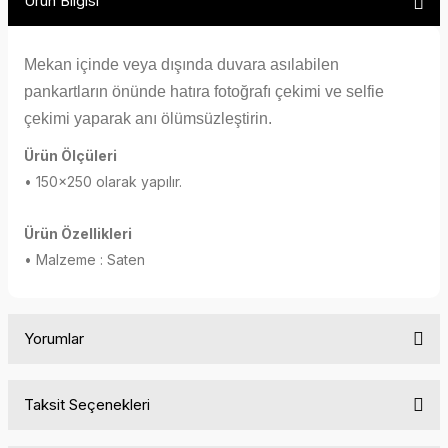
Ürün Bilgisi
Mekan içinde veya dışında duvara asılabilen
pankartların
önünde hatıra
fotoğrafı çekimi ve selfie
çekimi yaparak
anı ölümsüzleştirin.
Ürün Ölçüleri
• 150x250 olarak yapılır.
Ürün Özellikleri
• Malzeme : Saten
Yorumlar
Taksit Seçenekleri
Bu ürüne ilk yorumu siz yapın!