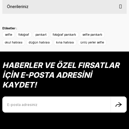
Önerileriniz
Yorum Yaz
Bu ürünün fiyat bilgisi, resim, ürün açıklamalarında ve diğer
konularda yetersiz gördüğünüz noktaları öneri formunu
Etiketler :
kullanarak tarafımıza iletebilirsiniz.
selfie
fotoğraf
pankart
fotoğraf pankartı
selfie pankartı
Görüş ve önerileriniz için teşekkür ederiz.
okul hatırası
düğün hatırası
kına hatırası
ünlü yerler selfie
Ürün resmi kalitesiz, bozuk veya görüntülenemiyor.
Ürün açıklamasında eksik bilgiler bulunuyor.
HABERLER VE ÖZEL FIRSATLAR
Ürün bilgilerinde hatalar bulunuyor.
İÇİN E-POSTA ADRESİNİ
Ürün fiyatı diğer sitelerden daha pahalı.
KAYDET!
Bu ürüne benzer farklı alternatifler olmalı.
Gönder