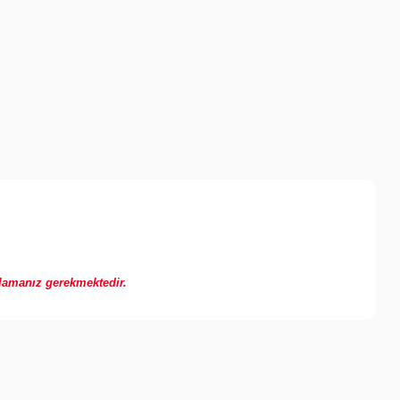
llamanız gerekmektedir.
a iletebilirsiniz.