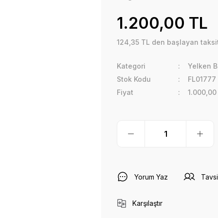
1.200,00 TL
124,35 TL den başlayan taksit
Kategori
Yelken B
Stok Kodu
FL01777
Fiyat
1.000,00
Yorum Yaz
Tavsi
Karşılaştır