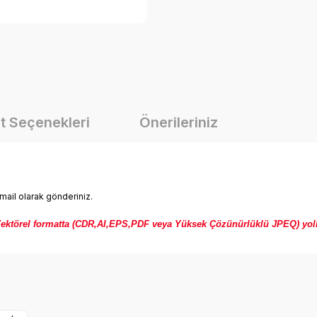
t Seçenekleri
Önerileriniz
mail olarak gönderiniz.
ır. Vektörel formatta (CDR,AI,EPS,PDF veya Yüksek Çözünürlüklü JPEQ) yo
onularda yetersiz gördüğünüz noktaları öneri formunu kullanarak tarafımız
Bu ürüne ilk yorumu siz yapın!