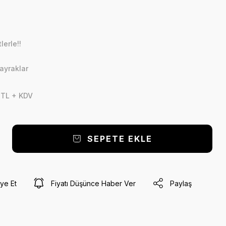
lerle!!
ayraklar
 TL + KDV
SEPETE EKLE
ye Et
Fiyatı Düşünce Haber Ver
Paylaş