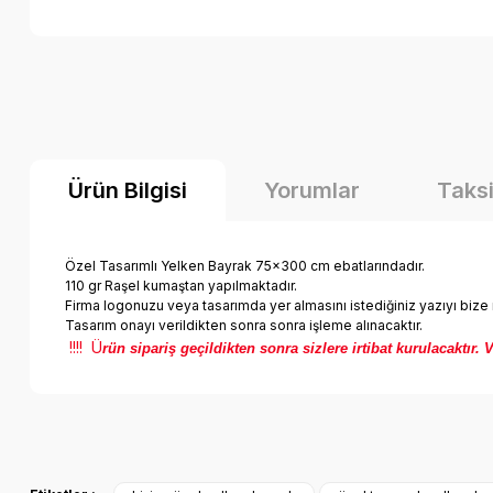
Ürün Bilgisi
Yorumlar
Taksi
Özel Tasarımlı Yelken Bayrak 75x300 cm ebatlarındadır.
110 gr Raşel kumaştan yapılmaktadır.
Firma logonuzu veya tasarımda yer almasını istediğiniz yazıyı bize 
Tasarım onayı verildikten sonra sonra işleme alınacaktır.
!!!! Ü
rün sipariş geçildikten sonra sizlere irtibat kurulacakt
Bu ürünün fiyat bilgisi, resim, ürün açıklamalarında ve diğer k
Görüş ve önerileriniz için teşekkür ederiz.