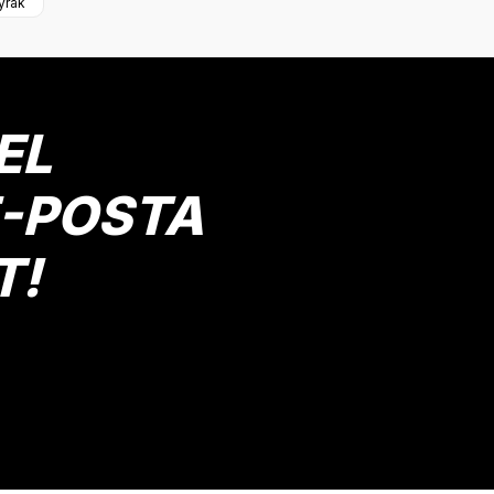
yrak
Yorum Yaz
EL
E-POSTA
T!
Gönder