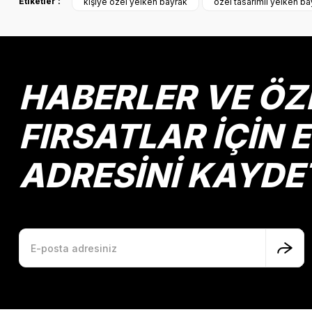
Etiketler :
kişiye özel yelken bayrak
özel tasarımlı yelken ba
Ürün resmi kalitesiz, bozuk veya görüntülenemiyor.
Ürün açıklamasında eksik bilgiler bulunuyor.
Ürün bilgilerinde hatalar bulunuyor.
Ürün fiyatı diğer sitelerden daha pahalı.
HABERLER VE ÖZ
Bu ürüne benzer farklı alternatifler olmalı.
FIRSATLAR İÇİN 
ADRESİNİ KAYDE