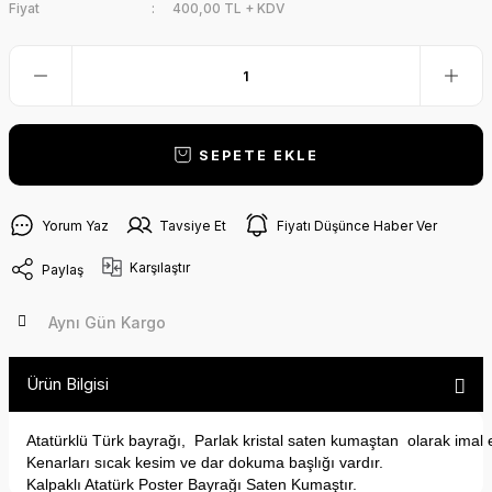
Fiyat
400,00 TL + KDV
SEPETE EKLE
Yorum Yaz
Tavsiye Et
Fiyatı Düşünce Haber Ver
Karşılaştır
Paylaş
Aynı Gün Kargo
Ürün Bilgisi
Atatürklü Türk bayrağı, Parlak kristal saten kumaştan olarak imal ed
Kenarları sıcak kesim ve dar dokuma başlığı vardır.
Kalpaklı Atatürk Poster Bayrağı Saten Kumaştır.