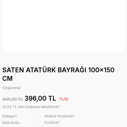
SATEN ATATÜRK BAYRAĞI 100x150
CM
Özgüvenal
396,00 TL
440,00 TL
-%10
41,04 TL den başlayan taksitlerle!!
Kategori
Atatürk Posterleri
Stok Kodu
FL00047