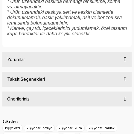
* Ürün üzerindeki baskıda herhangi bir silinme, solma
vs. olmayacaktır.
* Ürün üzerindeki baskıya sert ve keskin cisimlerle
dokunulmamalı, baskı yakılmamalı, asit ve benzeri sıvı
temasında bulunulmamalıdır.
* Kahve, çay vb. içeceklerinizi yudumlamak, özel tasarım
kupa bardaklar ile daha keyifli olacaktır.
Yorumlar
Taksit Seçenekleri
Bu ürüne ilk yorumu siz yapın!
Önerileriniz
Yorum Yaz
Bu ürünün fiyat bilgisi, resim, ürün açıklamalarında ve diğer
konularda yetersiz gördüğünüz noktaları öneri formunu
Etiketler :
kullanarak tarafımıza iletebilirsiniz.
kişiye özel
kişiye özel hediye
kişiye özel kupa
kişiye özel bardak
Görüş ve önerileriniz için teşekkür ederiz.