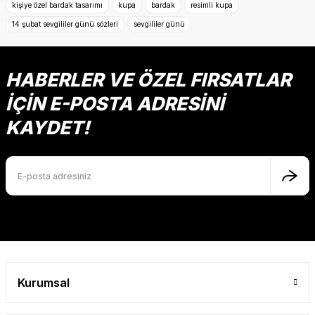
kişiye özel bardak tasarımı
kupa
bardak
resimli kupa
14 şubat sevgililer günü sözleri
sevgililer günü
Ürün resmi kalitesiz, bozuk veya görüntülenemiyor.
Ürün açıklamasında eksik bilgiler bulunuyor.
Ürün bilgilerinde hatalar bulunuyor.
HABERLER VE ÖZEL FIRSATLAR
Ürün fiyatı diğer sitelerden daha pahalı.
İÇİN E-POSTA ADRESİNİ
Bu ürüne benzer farklı alternatifler olmalı.
KAYDET!
Gönder
Kurumsal