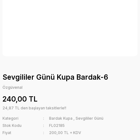
Sevgililer Günü Kupa Bardak-6
Özgüvenal
240,00 TL
24,87 TL den başlayan taksitlerle!!
Kategori
Bardak Kupa
,
Sevgililer Günü
Stok Kodu
FL02185
Fiyat
200,00 TL + KDV