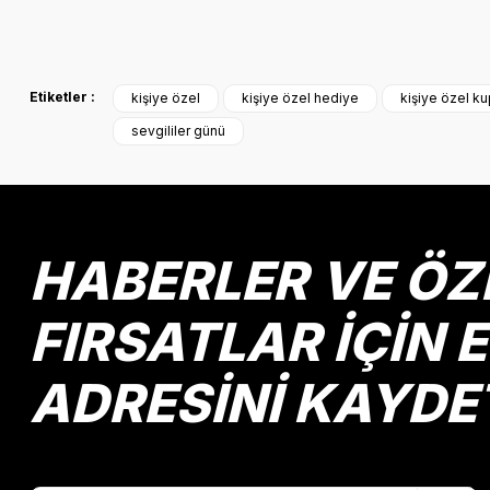
Bu ürünün fiyat bilgisi, resim, ürün açıklamalarında ve diğer k
Görüş ve önerileriniz için teşekkür ederiz.
Etiketler :
kişiye özel
kişiye özel hediye
kişiye özel k
Ürün resmi kalitesiz, bozuk veya görüntülenemiyor.
sevgililer günü
Ürün açıklamasında eksik bilgiler bulunuyor.
Ürün bilgilerinde hatalar bulunuyor.
Ürün fiyatı diğer sitelerden daha pahalı.
Bu ürüne benzer farklı alternatifler olmalı.
HABERLER VE ÖZ
FIRSATLAR İÇİN 
ADRESİNİ KAYDE