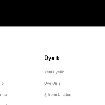
Üyelik
Yeni Üyelik
ip
Üye Girişi
ormu
Şifremi Unuttum