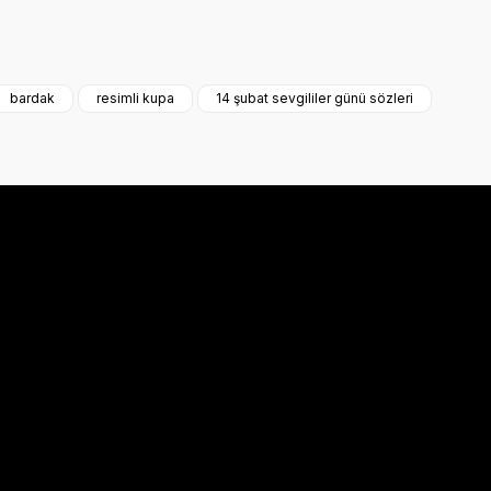
a iletebilirsiniz.
bardak
resimli kupa
14 şubat sevgililer günü sözleri