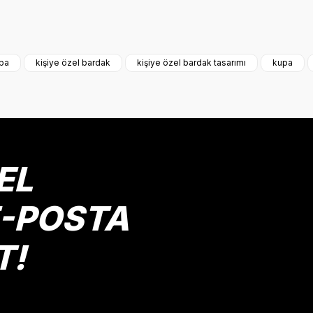
onularda yetersiz gördüğünüz noktaları öneri formunu kullanarak tarafımız
Bu ürüne ilk yorumu siz yapın!
upa
kişiye özel bardak
kişiye özel bardak tasarımı
kupa
Yorum Yaz
EL
E-POSTA
T!
Gönder