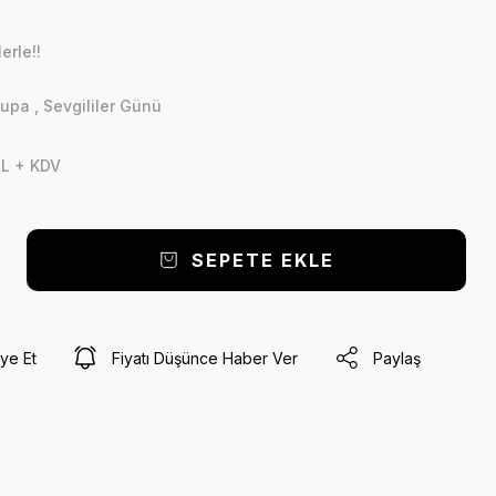
erle!!
Kupa
,
Sevgililer Günü
TL + KDV
SEPETE EKLE
ye Et
Fiyatı Düşünce Haber Ver
Paylaş