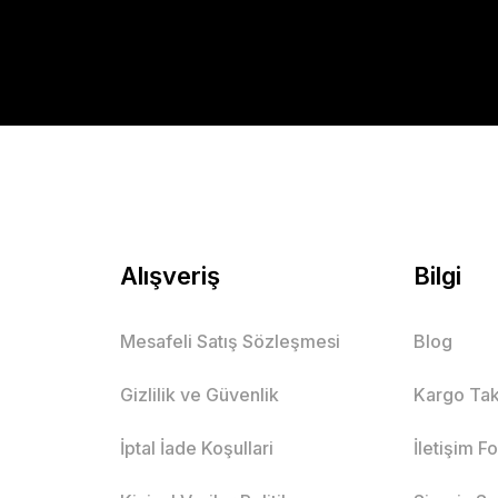
Alışveriş
Bilgi
Mesafeli Satış Sözleşmesi
Blog
Gizlilik ve Güvenlik
Kargo Tak
İptal İade Koşullari
İletişim F