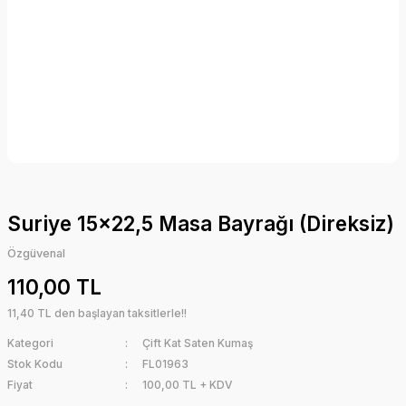
Suriye 15x22,5 Masa Bayrağı (Direksiz)
Özgüvenal
110,00 TL
11,40 TL den başlayan taksitlerle!!
Kategori
Çift Kat Saten Kumaş
Stok Kodu
FL01963
Fiyat
100,00 TL + KDV