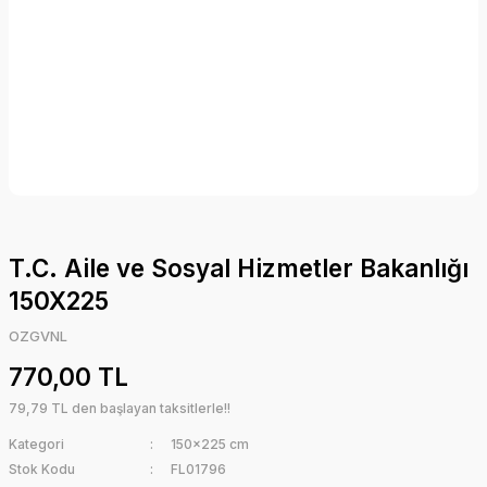
T.C. Aile ve Sosyal Hizmetler Bakanlığı
150X225
OZGVNL
770,00 TL
79,79 TL den başlayan taksitlerle!!
Kategori
150x225 cm
Stok Kodu
FL01796