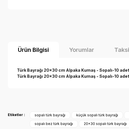
Ürün Bilgisi
Yorumlar
Taksi
Türk Bayrağı 20x30 cm Alpaka Kumaş - Sopalı-10 ade
Türk Bayrağı 20x30 cm Alpaka Kumaş - Sopalı-10 ade
Bu ürünün fiyat bilgisi, resim, ürün açıklamalarında ve diğer k
Görüş ve önerileriniz için teşekkür ederiz.
Etiketler :
sopalı türk bayrağı
küçük sopalı türk bayrağı
Ürün resmi kalitesiz, bozuk veya görüntülenemiyor.
sopalı bez türk bayrağı
20x30 sopalı türk bayrağı
Ürün açıklamasında eksik bilgiler bulunuyor.