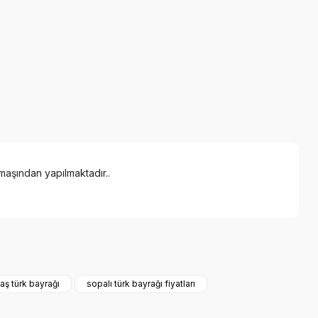
maşından yapılmaktadır.
.
a iletebilirsiniz.
aş türk bayrağı
sopalı türk bayrağı fiyatları