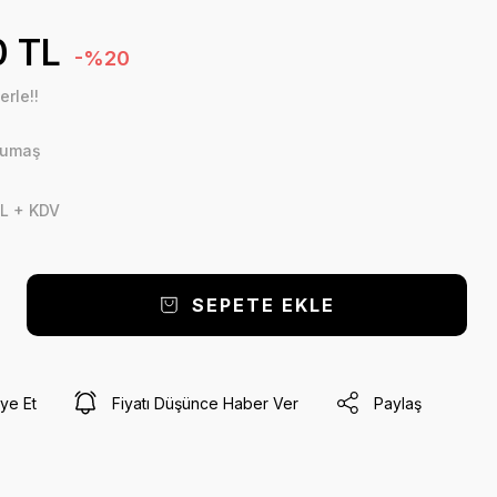
0 TL
-%20
erle!!
Kumaş
L + KDV
SEPETE EKLE
ye Et
Fiyatı Düşünce Haber Ver
Paylaş