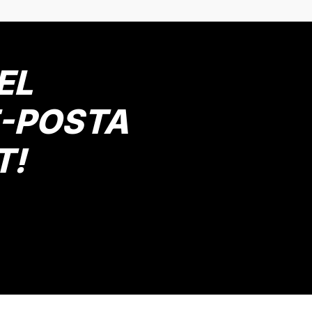
EL
E-POSTA
T!
Gönder