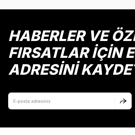
Ürün bilgilerinde hatalar bulunuyor.
Ürün fiyatı diğer sitelerden daha pahalı.
Bu ürüne benzer farklı alternatifler olmalı.
HABERLER VE ÖZ
FIRSATLAR İÇİN 
ADRESİNİ KAYDE