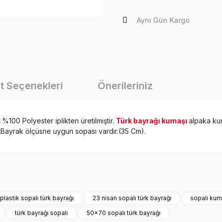
Aynı Gün Kargo
t Seçenekleri
Önerileriniz
t
%100 Polyester iplikten üretilmiştir.
Türk bayrağı kumaşı
alpaka ku
t
Bayrak ölçüsne uygun sopası vardır.(35 Cm).
onularda yetersiz gördüğünüz noktaları öneri formunu kullanarak tarafımız
Bu ürüne ilk yorumu siz yapın!
plastik sopalı türk bayrağı
23 nisan sopalı türk bayrağı
sopalı kum
türk bayrağı sopalı
50x70 sopalı türk bayrağı
Yorum Yaz