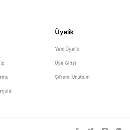
Üyelik
Yeni Üyelik
ip
Üye Girişi
ormu
Şifremi Unuttum
orgula