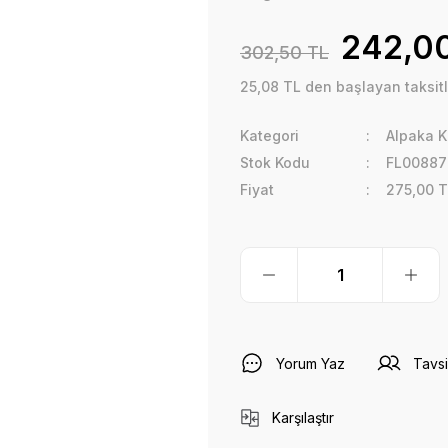
242,0
302,50 TL
25,08 TL den başlayan taksitl
Kategori
Alpaka 
Stok Kodu
FL00887
Fiyat
275,00 T
Yorum Yaz
Tavsi
Karşılaştır